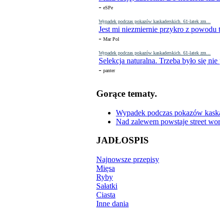
-
eSPe
Wypadek podczas pokazów kaskaderskich. 61-latek zm...
Jest mi niezmiernie przykro z powodu t
-
Mar Pol
Wypadek podczas pokazów kaskaderskich. 61-latek zm...
Selekcja naturalna. Trzeba było się nie
-
panter
Gorące tematy.
Wypadek podczas pokazów kaskade
Nad zalewem powstaje street wor
JADŁOSPIS
Najnowsze przepisy
Mięsa
Ryby
Sałatki
Ciasta
Inne dania