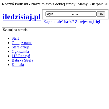
Radzyń Podlaski - Nasze miasto z dobrej strony! Mamy
6 sierpnia 2
iledzisiaj.pl
Zapomniałeś hasło?
Zarejestruj się!
Start
Gotuj z nami
Stare dzieje
Ogłoszenia
112 Radzyń
Babska Strefa
Kontakt