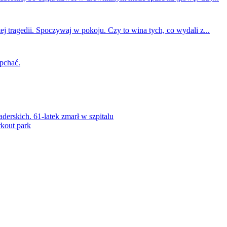
ej tragedii. Spoczywaj w pokoju. Czy to wina tych, co wydali z...
 pchać.
rskich. 61-latek zmarł w szpitalu
kout park