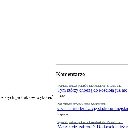
Komentarze
Wypadek podczas pokazów kaskaderskich. 61-latek zm...
Tym którzy chodzą do kościoła już nic
-
Che
zostałych produktów wykonać
Nad zalewem powstaje street workout park
Czas na modernizację stadionu miejski
-
sportek
Wypadek podczas pokazów kaskaderskich. 61-latek zm...
Masz rację, zabronić. Do kościoła też