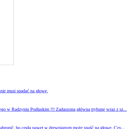
 nie musi spadać na głowę.
ego w Radzyniu Podlaskim !!! Zadaszoną główną trybunę wraz z sz...
 zabronić, bo cegła nawet w drewnianym może spaść na głowę. Czy...