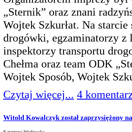
„Sternik” oraz znani radzyń
Wojtek Szkurłat. Na starcie s
drogówki, egzaminatorzy z
inspektorzy transportu drog
Chełma oraz team ODK „Ster
Wojtek Sposób, Wojtek Szku
Czytaj więcej...
4 komentar
Witold Kowalczyk został zaprzysiężony n
Katarzyna Wodowska