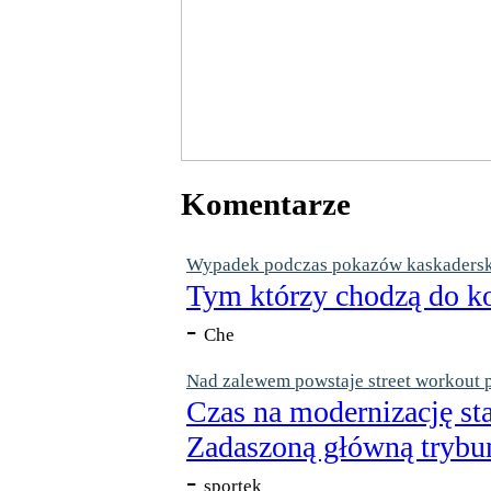
Komentarze
Wypadek podczas pokazów kaskaderskic
Tym którzy chodzą do ko
-
Che
Nad zalewem powstaje street workout 
Czas na modernizację st
Zadaszoną główną trybun
-
sportek