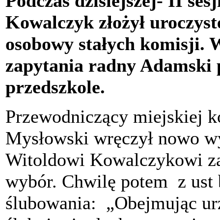
Podczas dzisiejszej- II se
Kowalczyk złożył uroczyste
osobowy stałych komisji. W
zapytania radny Adamski p
przedszkole.
Przewodniczący miejskiej k
Mysłowski wręczył nowo w
Witoldowi Kowalczykowi za
wybór. Chwilę potem z ust 
ślubowania: „Obejmując urz