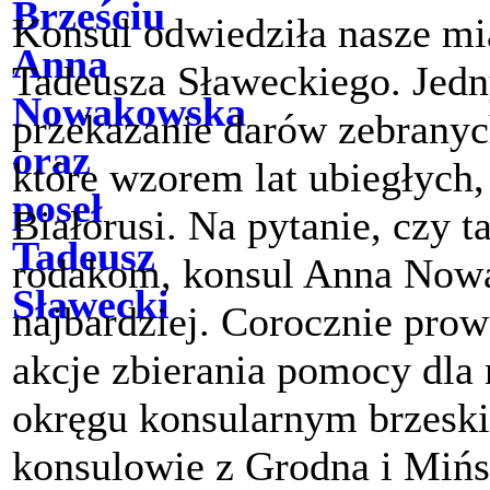
Konsul odwiedziła nasze mia
Tadeusza Sławeckiego. Jedn
przekazanie darów zebrany
które wzorem lat ubiegłych,
Białorusi. Na pytanie, czy 
rodakom, konsul Anna Nowa
najbardziej. Corocznie pro
akcje zbierania pomocy dla 
okręgu konsularnym brzeski
konsulowie z Grodna i Mińs