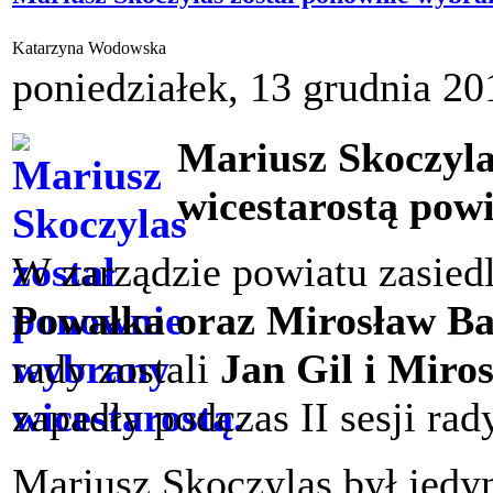
Katarzyna Wodowska
poniedziałek, 13 grudnia 20
Mariusz Skoczyla
wicestarostą pow
W zarządzie powiatu zasied
Powałka oraz Mirosław Ba
rady zostali
Jan Gil i Miro
zapadły podczas II sesji rad
Mariusz Skoczylas był jedy