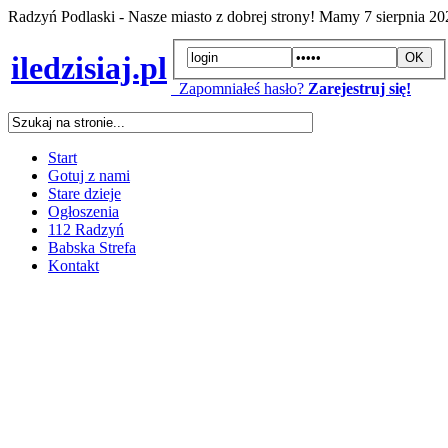
Radzyń Podlaski - Nasze miasto z dobrej strony! Mamy
7 sierpnia 2
iledzisiaj.pl
Zapomniałeś hasło?
Zarejestruj się!
Start
Gotuj z nami
Stare dzieje
Ogłoszenia
112 Radzyń
Babska Strefa
Kontakt