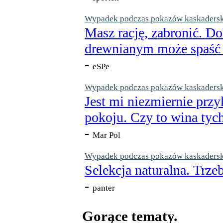
Wypadek podczas pokazów kaskaderskic
Masz rację, zabronić. Do
drewnianym może spaść n
-
eSPe
Wypadek podczas pokazów kaskaderskic
Jest mi niezmiernie przy
pokoju. Czy to wina tych
-
Mar Pol
Wypadek podczas pokazów kaskaderskic
Selekcja naturalna. Trzeb
-
panter
Gorące tematy.