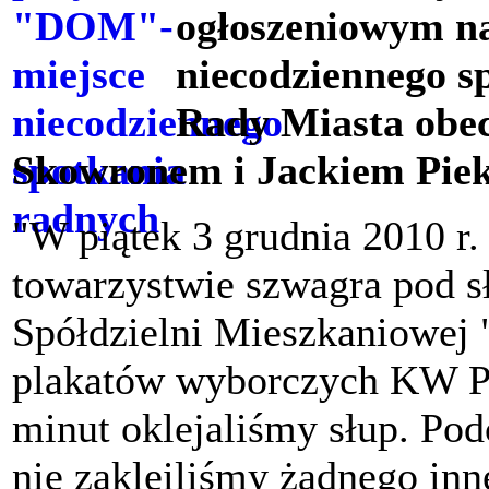
ogłoszeniowym n
niecodziennego s
Rady Miasta obec
Skowronem i Jackiem Pie
"W piątek 3 grudnia 2010 r.
towarzystwie szwagra pod s
Spółdzielni Mieszkaniowej
plakatów wyborczych KW Pi
minut oklejaliśmy słup. Pod
nie zakleiliśmy żadnego inn