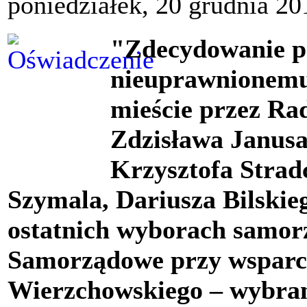
poniedziałek, 20 grudnia 20
"Zdecydowanie pr
nieuprawnionemu
mieście przez Ra
Zdzisława Janusa
Krzysztofa Strad
Szymala, Dariusza Bilskie
ostatnich wyborach samo
Samorządowe przy wsparc
Wierzchowskiego – wybra