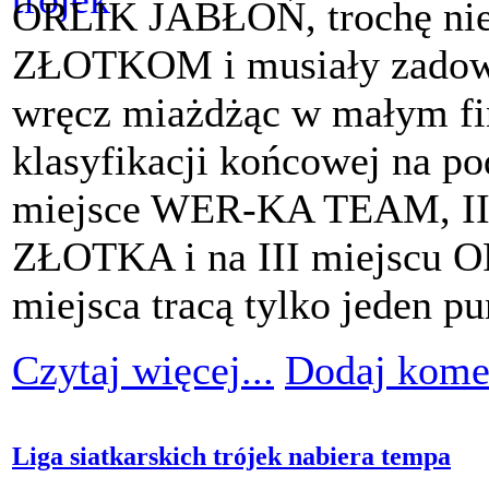
ORLIK JABŁOŃ, trochę nies
ZŁOTKOM i musiały zadowol
wręcz miażdżąc w małym f
klasyfikacji końcowej na po
miejsce WER-KA TEAM, II m
ZŁOTKA i na III miejscu 
miejsca tracą tylko jeden pu
Czytaj więcej...
Dodaj kome
Liga siatkarskich trójek nabiera tempa