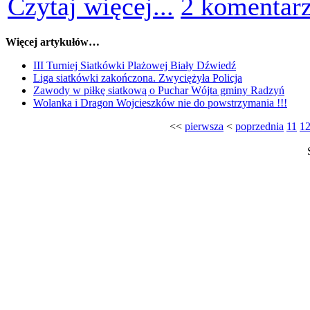
Czytaj więcej...
2 komentar
Więcej artykułów…
III Turniej Siatkówki Plażowej Biały Dźwiedź
Liga siatkówki zakończona. Zwyciężyła Policja
Zawody w piłkę siatkową o Puchar Wójta gminy Radzyń
Wolanka i Dragon Wojcieszków nie do powstrzymania !!!
<<
pierwsza
<
poprzednia
11
1