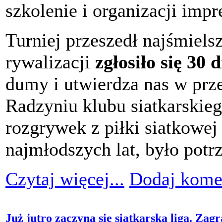
szkolenie i organizacji imp
Turniej przeszedł najśmiel
rywalizacji
zgłosiło się 30
dumy i utwierdza nas w prz
Radzyniu klubu siatkarskieg
rozgrywek z piłki siatkowej
najmłodszych lat, było potr
Czytaj więcej...
Dodaj kome
Już jutro zaczyna się siatkarska liga. Zagr