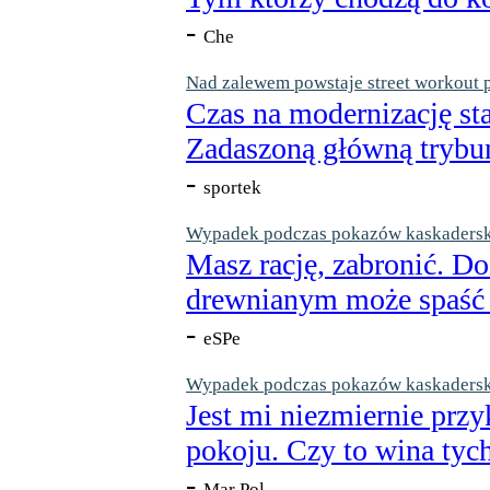
-
Che
Nad zalewem powstaje street workout 
Czas na modernizację st
Zadaszoną główną trybun
-
sportek
Wypadek podczas pokazów kaskaderskic
Masz rację, zabronić. Do
drewnianym może spaść n
-
eSPe
Wypadek podczas pokazów kaskaderskic
Jest mi niezmiernie przy
pokoju. Czy to wina tych
-
Mar Pol