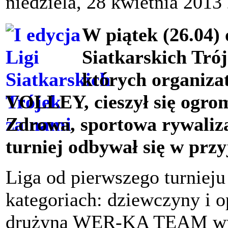
niedziela, 28 kwietnia 2013
W piątek (26.04) 
Siatkarskich Trój
których organiza
VOLLEY, cieszył się ogro
Zdrowa, sportowa rywaliza
turniej odbywał się w przy
Liga od pierwszego turniej
kategoriach: dziewczyny i 
drużyna WER-KA TEAM wyg