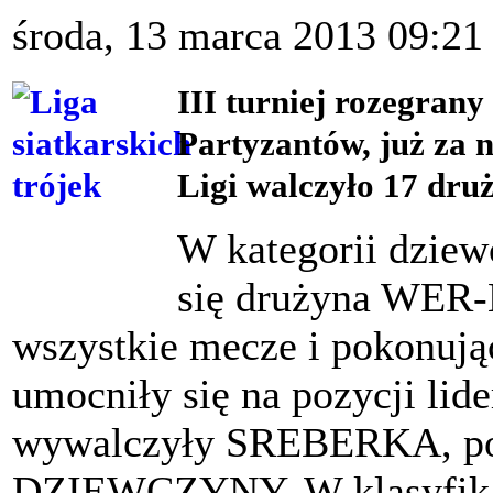
środa, 13 marca 2013 09:21
III turniej rozegrany
Partyzantów, już za 
Ligi walczyło 17 dru
W kategorii dziew
się drużyna WER
wszystkie mecze i pokonuj
umocniły się na pozycji lide
wywalczyły SREBERKA, p
DZIEWCZYNY. W klasyfikacj