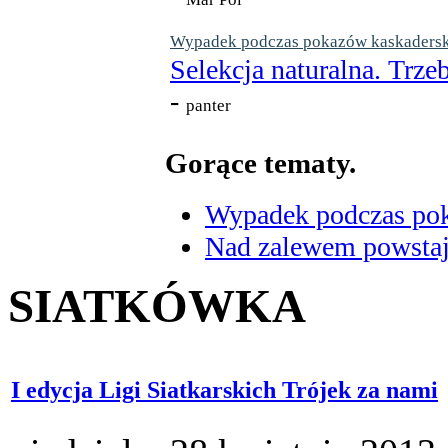
Wypadek podczas pokazów kaskaderskic
Selekcja naturalna. Trzeb
-
panter
Gorące tematy.
Wypadek podczas poka
Nad zalewem powstaje
SIATKÓWKA
I edycja Ligi Siatkarskich Trójek za nami