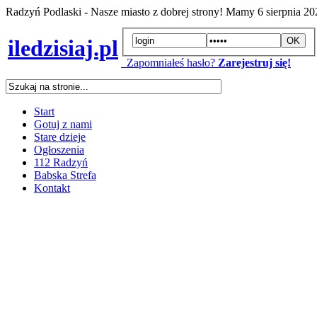
Radzyń Podlaski - Nasze miasto z dobrej strony! Mamy
6 sierpnia 2
iledzisiaj.pl
Zapomniałeś hasło?
Zarejestruj się!
Start
Gotuj z nami
Stare dzieje
Ogłoszenia
112 Radzyń
Babska Strefa
Kontakt