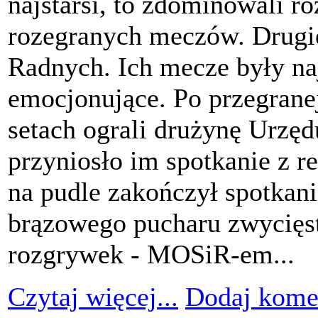
najstarsi, to zdominowali ro
rozegranych meczów. Drugie
Radnych. Ich mecze były na
emocjonujące. Po przegranej
setach ograli drużynę Urzę
przyniosło im spotkanie z r
na pudle zakończył spotkan
brązowego pucharu zwycięst
rozgrywek - MOSiR-em...
Czytaj więcej...
Dodaj kome