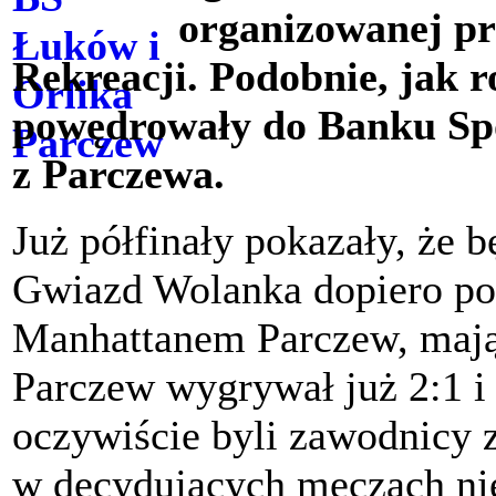
organizowanej pr
Rekreacji. Podobnie, jak r
powędrowały do Banku Spó
z Parczewa.
Już półfinały pokazały, że 
Gwiazd Wolanka dopiero po 
Manhattanem Parczew, mając
Parczew wygrywał już 2:1 i
oczywiście byli zawodnicy 
w decydujących meczach nie