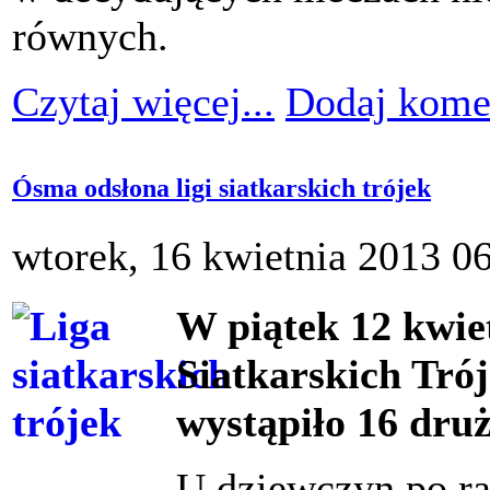
równych.
Czytaj więcej...
Dodaj kome
Ósma odsłona ligi siatkarskich trójek
wtorek, 16 kwietnia 2013 0
W piątek 12 kwiet
Siatkarskich Tró
wystąpiło 16 dru
U dziewczyn po ra