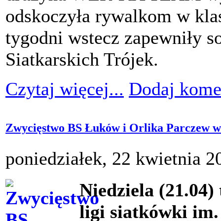
odskoczyła rywalkom w klasy
tygodni wstecz zapewniły so
Siatkarskich Trójek.
Czytaj więcej...
Dodaj kome
Zwycięstwo BS Łuków i Orlika Parczew w 
poniedziałek, 22 kwietnia 2
Niedziela (21.04)
ligi siatkówki i