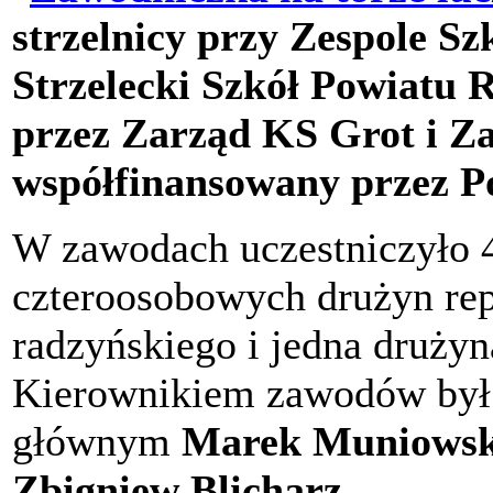
strzelnicy przy Zespole Sz
Strzelecki Szkół Powiatu 
przez Zarząd KS Grot i Z
współfinansowany przez P
W zawodach uczestniczyło 
czteroosobowych drużyn rep
radzyńskiego i jedna druży
Kierownikiem zawodów by
głównym
Marek Muniowsk
Zbigniew Blicharz.