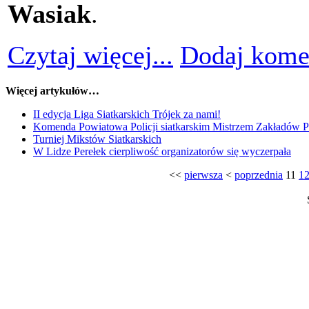
Wasiak
.
Czytaj więcej...
Dodaj kome
Więcej artykułów…
II edycja Liga Siatkarskich Trójek za nami!
Komenda Powiatowa Policji siatkarskim Mistrzem Zakładów P
Turniej Mikstów Siatkarskich
W Lidze Perełek cierpliwość organizatorów się wyczerpała
<<
pierwsza
<
poprzednia
11
1