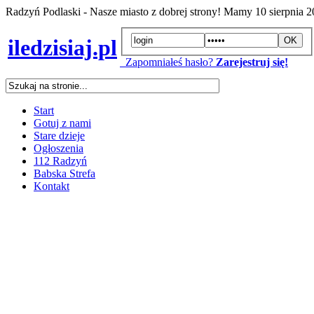
Radzyń Podlaski - Nasze miasto z dobrej strony! Mamy
10 sierpnia 
iledzisiaj.pl
Zapomniałeś hasło?
Zarejestruj się!
Start
Gotuj z nami
Stare dzieje
Ogłoszenia
112 Radzyń
Babska Strefa
Kontakt