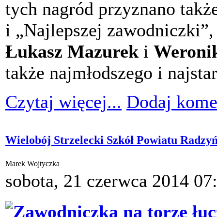
tych nagród przyznano takż
i „Najlepszej zawodniczki”,
Łukasz Mazurek
i
Weroni
także najmłodszego i najsta
Czytaj więcej...
Dodaj kome
Wielobój Strzelecki Szkół Powiatu Radzy
Marek Wojtyczka
sobota, 21 czerwca 2014 07