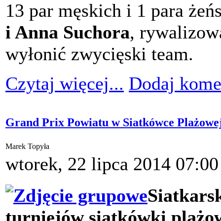
13 par męskich i 1 para żeń
i Anna Suchora
, rywalizow
wyłonić zwycięski team.
Czytaj więcej...
Dodaj kome
Grand Prix Powiatu w Siatkówce Plażowe
Marek Topyła
wtorek, 22 lipca 2014 07:00
Siatkars
turniejów siatkówki plażo