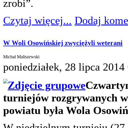
zrobi”.
Czytaj więcej...
Dodaj kome
W Woli Osowińskiej zwyciężyli weterani
Michał Maliszewski
poniedziałek, 28 lipca 2014
Czwarty
turniejów rozgrywanych w
powiatu była Wola Osowiń
W niedzielnym turnieju (27 l