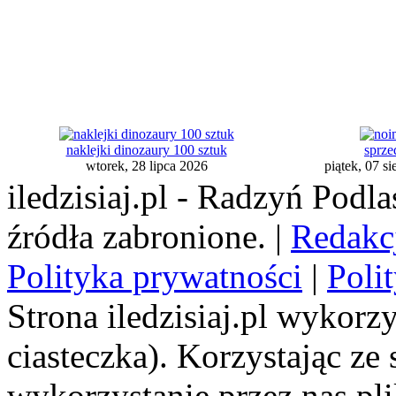
naklejki dinozaury 100 sztuk
sprz
wtorek, 28 lipca 2026
piątek, 07 s
iledzisiaj.pl - Radzyń Podl
źródła zabronione. |
Redakc
Polityka prywatności
|
Poli
Strona iledzisiaj.pl wykorzy
ciasteczka). Korzystając ze
wykorzystanie przez nas pl