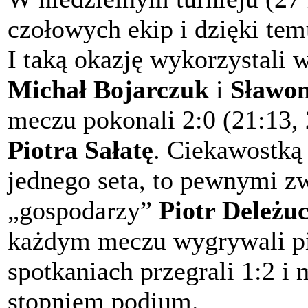
czołowych ekip i dzięki tem
I taką okazję wykorzystali 
Michał Bojarczuk
i
Sławom
meczu pokonali 2:0 (21:13,
Piotra Sałatę
. Ciekawostką 
jednego seta, to pewnymi z
„gospodarzy”
Piotr Deleżu
każdym meczu wygrywali pi
spotkaniach przegrali 1:2 i
stopniem podium.