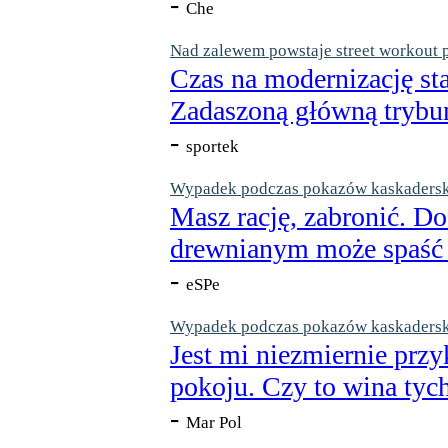
-
Che
Nad zalewem powstaje street workout 
Czas na modernizację st
Zadaszoną główną trybun
-
sportek
Wypadek podczas pokazów kaskaderskic
Masz rację, zabronić. Do
drewnianym może spaść n
-
eSPe
Wypadek podczas pokazów kaskaderskic
Jest mi niezmiernie przy
pokoju. Czy to wina tych
-
Mar Pol