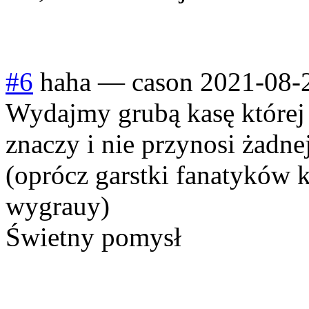
#6
haha
—
cason
2021-08-
Wydajmy grubą kasę której 
znaczy i nie przynosi żadn
(oprócz garstki fanatyków 
wygrauy)
Świetny pomysł