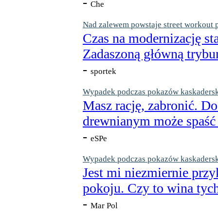
-
Che
Nad zalewem powstaje street workout 
Czas na modernizację st
Zadaszoną główną trybun
-
sportek
Wypadek podczas pokazów kaskaderskic
Masz rację, zabronić. Do
drewnianym może spaść n
-
eSPe
Wypadek podczas pokazów kaskaderskic
Jest mi niezmiernie przy
pokoju. Czy to wina tych
-
Mar Pol