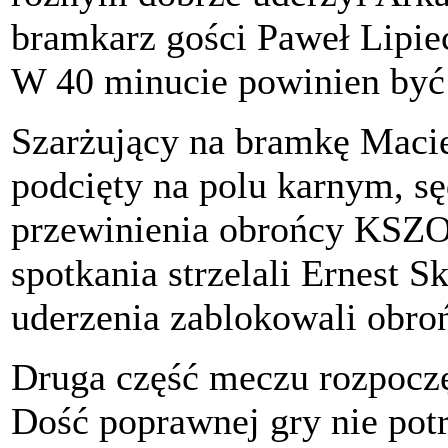
bramkarz gości Paweł Lipiec
W 40 minucie powinien być 
Szarżujący na bramkę Maciej
podcięty na polu karnym, sęd
przewinienia obrońcy KSZO.
spotkania strzelali Ernest S
uderzenia zablokowali obro
Druga część meczu rozpoczęł
Dość poprawnej gry nie pot