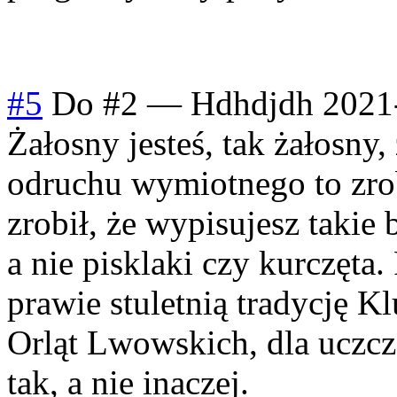
#5
Do #2
—
Hdhdjdh
2021
Żałosny jesteś, tak żałosny,
odruchu wymiotnego to zrob
zrobił, że wypisujesz takie
a nie pisklaki czy kurczęta.
prawie stuletnią tradycję K
Orląt Lwowskich, dla uczc
tak, a nie inaczej.