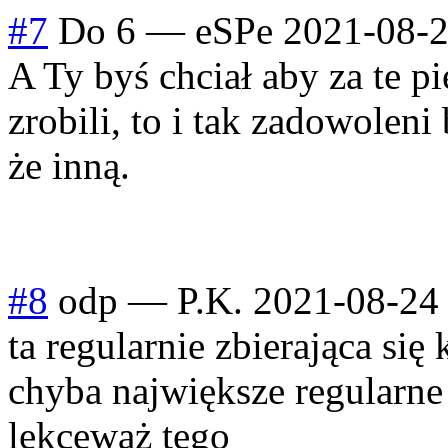
#7
Do 6
—
eSPe
2021-08-2
A Ty byś chciał aby za te pi
zrobili, to i tak zadowolen
że inną.
#8
odp
—
P.K.
2021-08-24
ta regularnie zbierająca się
chyba największe regularne
lekceważ tego