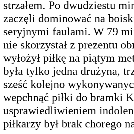
strzałem. Po dwudziestu min
zaczęli dominować na boisk
seryjnymi faulami. W 79 mi
nie skorzystał z prezentu o
wyłożył piłkę na piątym me
była tylko jedna drużyna, t
sześć kolejno wykonywanych
wepchnąć piłki do bramki
usprawiedliwieniem indolenc
piłkarzy był brak chorego n