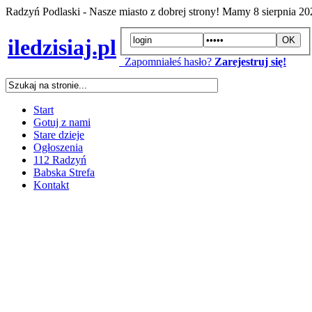
Radzyń Podlaski - Nasze miasto z dobrej strony! Mamy
8 sierpnia 2
iledzisiaj.pl
Zapomniałeś hasło?
Zarejestruj się!
Start
Gotuj z nami
Stare dzieje
Ogłoszenia
112 Radzyń
Babska Strefa
Kontakt