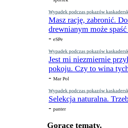
Wypadek podczas pokazów kaskaderskic
Masz rację, zabronić. Do
drewnianym może spaść n
-
eSPe
Wypadek podczas pokazów kaskaderskic
Jest mi niezmiernie przy
pokoju. Czy to wina tych
-
Mar Pol
Wypadek podczas pokazów kaskaderskic
Selekcja naturalna. Trzeb
-
panter
Gorące tematy.