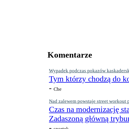
Komentarze
Wypadek podczas pokazów kaskaderskic
Tym którzy chodzą do ko
-
Che
Nad zalewem powstaje street workout 
Czas na modernizację st
Zadaszoną główną trybun
-
sportek