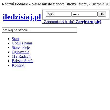
Radzyń Podlaski - Nasze miasto z dobrej strony! Mamy
8 sierpnia 2
iledzisiaj.pl
Zapomniałeś hasło?
Zarejestruj się!
Start
Gotuj z nami
Stare dzieje
Ogłoszenia
112 Radzyń
Babska Strefa
Kontakt