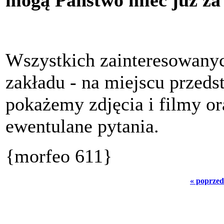
mogą Państwo mieć już za 
Wszystkich zainteresowanyc
zakładu - na miejscu przeds
pokażemy zdjęcia i filmy o
ewentulane pytania.
{morfeo 611}
« poprzed