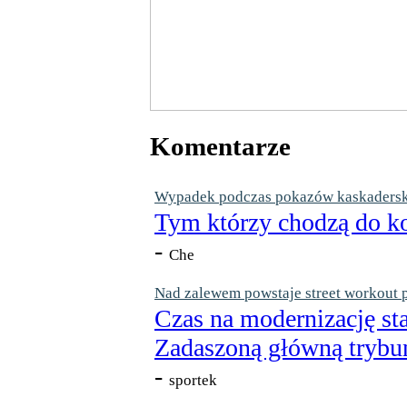
Komentarze
Wypadek podczas pokazów kaskaderskic
Tym którzy chodzą do ko
-
Che
Nad zalewem powstaje street workout 
Czas na modernizację st
Zadaszoną główną trybun
-
sportek