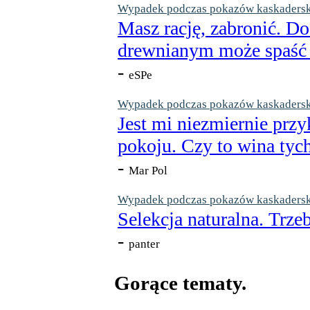
Wypadek podczas pokazów kaskaderskic
Masz rację, zabronić. Do
drewnianym może spaść n
-
eSPe
Wypadek podczas pokazów kaskaderskic
Jest mi niezmiernie przy
pokoju. Czy to wina tych
-
Mar Pol
Wypadek podczas pokazów kaskaderskic
Selekcja naturalna. Trzeb
-
panter
Gorące tematy.