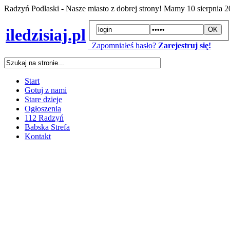
Radzyń Podlaski - Nasze miasto z dobrej strony! Mamy
10 sierpnia 
iledzisiaj.pl
Zapomniałeś hasło?
Zarejestruj się!
Start
Gotuj z nami
Stare dzieje
Ogłoszenia
112 Radzyń
Babska Strefa
Kontakt