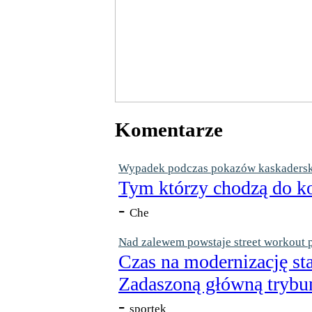
Komentarze
Wypadek podczas pokazów kaskaderskic
Tym którzy chodzą do ko
-
Che
Nad zalewem powstaje street workout 
Czas na modernizację st
Zadaszoną główną trybun
-
sportek