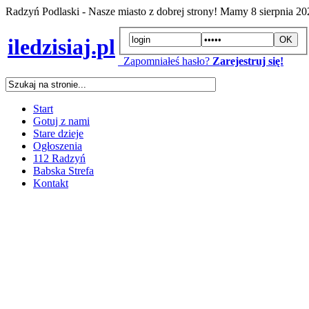
Radzyń Podlaski - Nasze miasto z dobrej strony! Mamy
8 sierpnia 2
iledzisiaj.pl
Zapomniałeś hasło?
Zarejestruj się!
Start
Gotuj z nami
Stare dzieje
Ogłoszenia
112 Radzyń
Babska Strefa
Kontakt