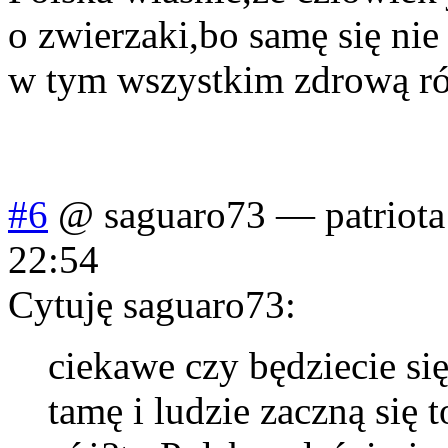
o zwierzaki,bo samę się ni
w tym wszystkim zdrową 
#6
@ saguaro73
—
patriot
22:54
Cytuję saguaro73:
ciekawe czy będziecie si
tamę i ludzie zaczną się