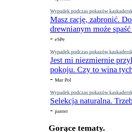
Wypadek podczas pokazów kaskaderskic
Masz rację, zabronić. Do
drewnianym może spaść n
-
eSPe
Wypadek podczas pokazów kaskaderskic
Jest mi niezmiernie przy
pokoju. Czy to wina tych
-
Mar Pol
Wypadek podczas pokazów kaskaderskic
Selekcja naturalna. Trzeb
-
panter
Gorące tematy.