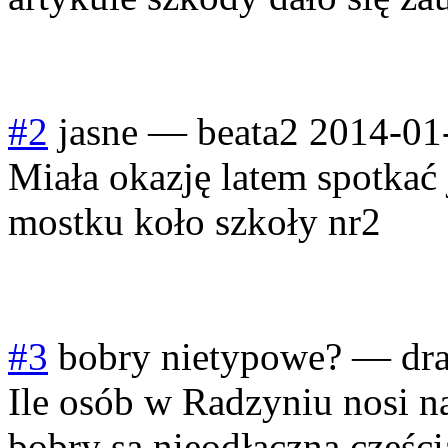
#2
jasne
—
beata2
2014-01
Miała okazję latem spotkać
mostku koło szkoły nr2
#3
bobry nietypowe?
—
dr
Ile osób w Radzyniu nosi 
bobry są nieodłączną części