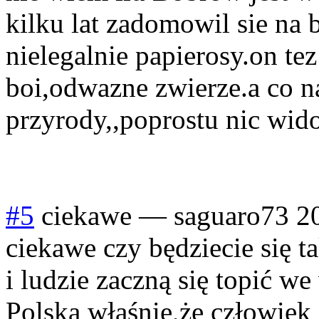
kilku lat zadomowil sie na 
nielegalnie papierosy.on tez
boi,odwazne zwierze.a co na
przyrody,,poprostu nic widocz
#5
ciekawe
—
saguaro73
2
ciekawe czy będziecie się 
i ludzie zaczną się topić w
Polska właśnie,że człowiek 