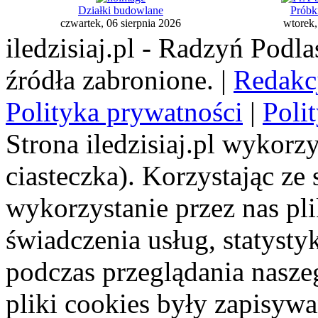
Działki budowlane
Próbk
czwartek, 06 sierpnia 2026
wtorek,
iledzisiaj.pl - Radzyń Podl
źródła zabronione. |
Redakc
Polityka prywatności
|
Poli
Strona iledzisiaj.pl wykorzy
ciasteczka). Korzystając ze
wykorzystanie przez nas pl
świadczenia usług, statyst
podczas przeglądania naszeg
pliki cookies były zapisyw