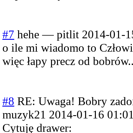
#7
hehe
—
pitlit
2014-01-1
o ile mi wiadomo to Człowie
więc łapy precz od bobrów..
#8
RE: Uwaga! Bobry zado
muzyk21
2014-01-16 01:0
Cytuję drawer: