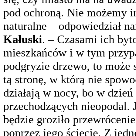
pod ochroną. Nie możemy i
naturalne – odpowiedział n
Kałuski
. – Czasami ich byt
mieszkańców i w tym przyp
podgryzie drzewo, to może s
tą stronę, w którą nie spow
działają w nocy, bo w dzień
przechodzących nieopodal. J
będzie groziło przewrócenie
poprzez jego ścięcie. Z jed