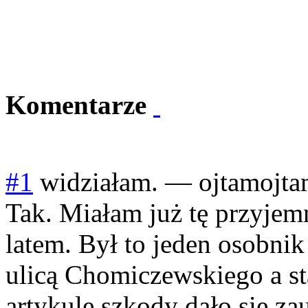
Komentarze
#1
widziałam.
—
ojtamojt
Tak. Miałam już tę przyjem
latem. Był to jeden osobni
ulicą Chomiczewskiego a s
artykule szkody dało się za