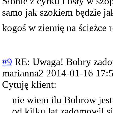
Słonie z cyrku i osły w szo
samo jak szokiem będzie ja
kogoś w ziemię na ścieżce
#9
RE: Uwaga! Bobry zado
marianna2
2014-01-16 17:
Cytuję klient:
nie wiem ilu Bobrow jes
od kilku lat zadomowil s