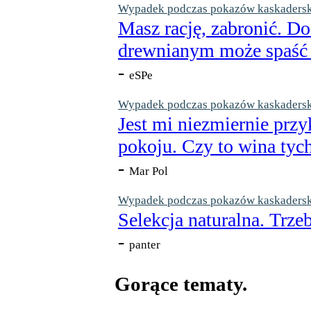
Wypadek podczas pokazów kaskaderskic
Masz rację, zabronić. Do
drewnianym może spaść n
-
eSPe
Wypadek podczas pokazów kaskaderskic
Jest mi niezmiernie przy
pokoju. Czy to wina tych
-
Mar Pol
Wypadek podczas pokazów kaskaderskic
Selekcja naturalna. Trzeb
-
panter
Gorące tematy.