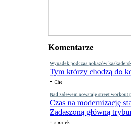
Komentarze
Wypadek podczas pokazów kaskaderskic
Tym którzy chodzą do ko
-
Che
Nad zalewem powstaje street workout 
Czas na modernizację st
Zadaszoną główną trybun
-
sportek