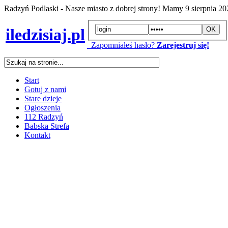
Radzyń Podlaski - Nasze miasto z dobrej strony! Mamy
9 sierpnia 2
iledzisiaj.pl
Zapomniałeś hasło?
Zarejestruj się!
Start
Gotuj z nami
Stare dzieje
Ogłoszenia
112 Radzyń
Babska Strefa
Kontakt