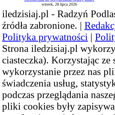
wtorek, 28 lipca 2026
iledzisiaj.pl - Radzyń Podl
źródła zabronione. |
Redakc
Polityka prywatności
|
Poli
Strona iledzisiaj.pl wykorzy
ciasteczka). Korzystając ze
wykorzystanie przez nas pl
świadczenia usług, statyst
podczas przeglądania naszeg
pliki cookies były zapisyw