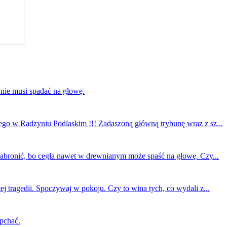
 nie musi spadać na głowę.
ego w Radzyniu Podlaskim !!! Zadaszoną główną trybunę wraz z sz...
 zabronić, bo cegła nawet w drewnianym może spaść na głowę. Czy...
ej tragedii. Spoczywaj w pokoju. Czy to wina tych, co wydali z...
 pchać.