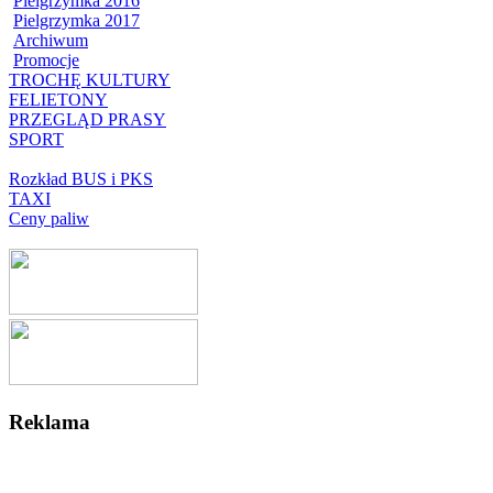
Pielgrzymka 2016
Pielgrzymka 2017
Archiwum
Promocje
TROCHĘ KULTURY
FELIETONY
PRZEGLĄD PRASY
SPORT
Rozkład BUS i PKS
TAXI
Ceny paliw
Reklama