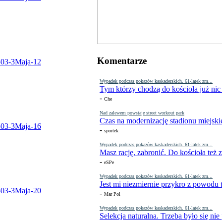
Komentarze
Wypadek podczas pokazów kaskaderskich. 61-latek zm...
Tym którzy chodzą do kościoła już nic
-
Che
Nad zalewem powstaje street workout park
Czas na modernizację stadionu miejski
-
sportek
Wypadek podczas pokazów kaskaderskich. 61-latek zm...
Masz rację, zabronić. Do kościoła też
-
eSPe
Wypadek podczas pokazów kaskaderskich. 61-latek zm...
Jest mi niezmiernie przykro z powodu t
-
Mar Pol
Wypadek podczas pokazów kaskaderskich. 61-latek zm...
Selekcja naturalna. Trzeba było się nie