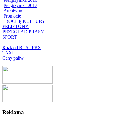
Pielgrzymka 2016
Pielgrzymka 2017
Archiwum
Promocje
TROCHĘ KULTURY
FELIETONY
PRZEGLĄD PRASY
SPORT
Rozkład BUS i PKS
TAXI
Ceny paliw
Reklama