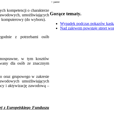
-
panter
ych kompetencji o charakterze
Gorące tematy.
zawodowych, umożliwiających
ub komputerowy (do wyboru).
Wypadek podczas pokazów kaskade
Nad zalewem powstaje street wor
 zgodnie z potrzebami osób
pełnosprawne, w tym kosztów
erowany dla osób ze znacznym
ego oraz grupowego w zakresie
-zawodowych umożliwiających
acy i aktywizację zawodową –
ej z Europejskiego Funduszu