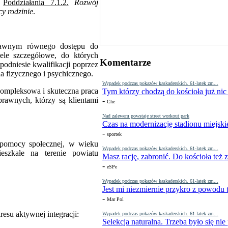
Poddziałania 7.1.2.
Rozwój
y rodzinie
.
prawnym równego dostępu do
cele szczegółowe, do których
Komentarze
odniesie kwalifikacji poprzez
 fizycznego i psychicznego.
Wypadek podczas pokazów kaskaderskich. 61-latek zm...
 kompleksowa i skuteczna praca
Tym którzy chodzą do kościoła już nic
awnych, którzy są klientami
-
Che
Nad zalewem powstaje street workout park
Czas na modernizację stadionu miejski
-
sportek
z pomocy społecznej, w wieku
Wypadek podczas pokazów kaskaderskich. 61-latek zm...
eszkałe na terenie powiatu
Masz rację, zabronić. Do kościoła też
-
eSPe
Wypadek podczas pokazów kaskaderskich. 61-latek zm...
Jest mi niezmiernie przykro z powodu t
-
Mar Pol
esu aktywnej integracji:
Wypadek podczas pokazów kaskaderskich. 61-latek zm...
Selekcja naturalna. Trzeba było się nie