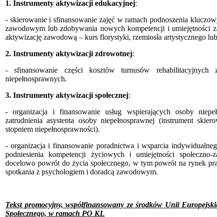
1.
Instrumenty aktywizacji edukacyjnej
:
- skierowanie i sfinansowanie zajęć w ramach podnoszenia kluczow
zawodowym lub zdobywania nowych kompetencji i umiejętności 
aktywizację zawodową – kurs florystyki, rzemiosła artystycznego l
2.
Instrumenty aktywizacji zdrowotnej
:
- sfinansowanie części kosztów turnusów rehabilitacyjnych
niepełnosprawnych.
3. Instrumenty aktywizacji społecznej
:
- organizacja i finansowanie usług wspierających osoby nie
zatrudnienia asystenta osoby niepełnosprawnej (instrument ski
stopniem niepełnosprawności).
- organizacja i finansowanie poradnictwa i wsparcia indywidualn
podniesienia kompetencji życiowych i umiejętności społeczno
docelowo powrót do życia społecznego, w tym powrót na rynek pr
spotkania z psychologiem i doradcą zawodowym.
Tekst promocyjny, współfinansowany ze środków Unii Europejski
Społecznego, w ramach PO KL