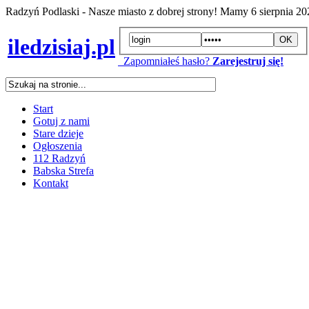
Radzyń Podlaski - Nasze miasto z dobrej strony! Mamy
6 sierpnia 2
iledzisiaj.pl
Zapomniałeś hasło?
Zarejestruj się!
Start
Gotuj z nami
Stare dzieje
Ogłoszenia
112 Radzyń
Babska Strefa
Kontakt