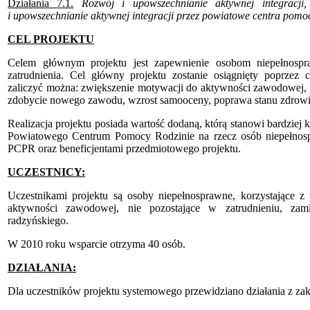
Działania 7.1.
Rozwój i upowszechnianie aktywnej integracji,
i upowszechnianie aktywnej integracji przez powiatowe centra pomoc
CEL PROJEKTU
Celem głównym projektu jest zapewnienie osobom niepełnos
zatrudnienia. Cel główny projektu zostanie osiągnięty poprzez 
zaliczyć można: zwiększenie motywacji do aktywności zawodowej, p
zdobycie nowego zawodu, wzrost samooceny, poprawa stanu zdrowia
Realizacja projektu posiada wartość dodaną, którą stanowi bardziej
Powiatowego Centrum Pomocy Rodzinie na rzecz osób niepełnospr
PCPR oraz beneficjentami przedmiotowego projektu.
UCZESTNICY:
Uczestnikami projektu są osoby niepełnosprawne, korzystające 
aktywności zawodowej, nie pozostające w zatrudnieniu, zami
radzyńskiego.
W 2010 roku wsparcie otrzyma 40 osób.
DZIAŁANIA:
Dla uczestników projektu systemowego przewidziano działania z zakr