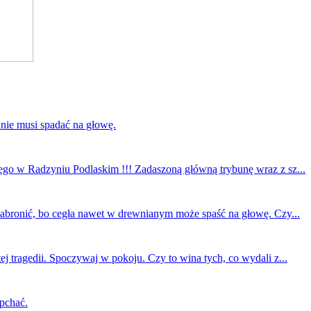
 nie musi spadać na głowę.
ego w Radzyniu Podlaskim !!! Zadaszoną główną trybunę wraz z sz...
 zabronić, bo cegła nawet w drewnianym może spaść na głowę. Czy...
ej tragedii. Spoczywaj w pokoju. Czy to wina tych, co wydali z...
 pchać.