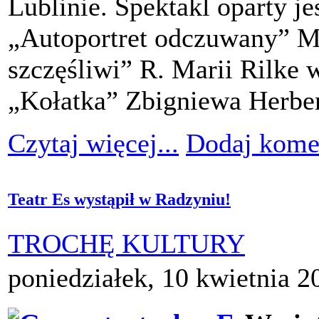
Lublinie. Spektakl oparty je
„Autoportret odczuwany” M.
szczęśliwi” R. Marii Rilke 
„Kołatka” Zbigniewa Herber
Czytaj więcej...
Dodaj kome
Teatr Es wystąpił w Radzyniu!
TROCHĘ KULTURY
poniedziałek, 10 kwietnia 2