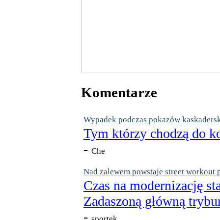
Komentarze
Wypadek podczas pokazów kaskaderskic
Tym którzy chodzą do ko
-
Che
Nad zalewem powstaje street workout 
Czas na modernizację st
Zadaszoną główną trybun
-
sportek