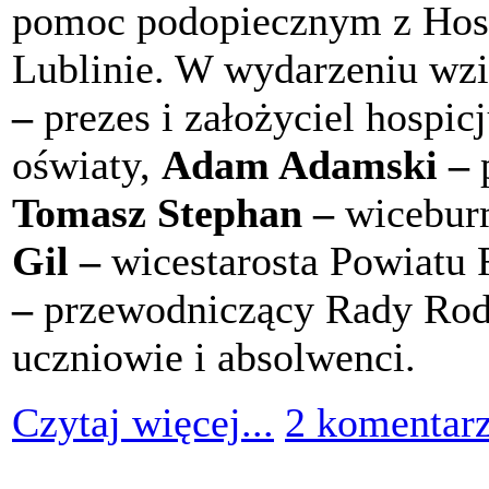
pomoc podopiecznym z Hos
Lublinie. W wydarzeniu wzię
–
prezes i założyciel hospi
oświaty,
Adam Adamski –
p
Tomasz Stephan –
wiceburm
Gil –
wicestarosta Powiatu
–
przewodniczący Rady Rodzi
uczniowie i absolwenci.
Czytaj więcej...
2 komentar