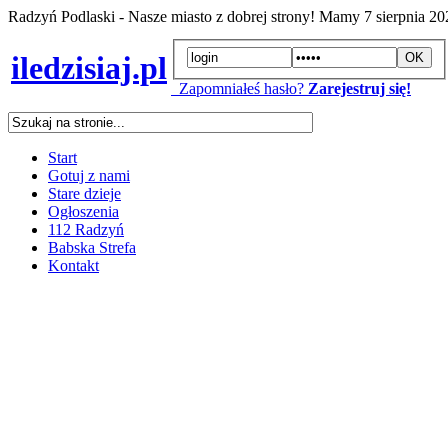
Radzyń Podlaski - Nasze miasto z dobrej strony! Mamy
7 sierpnia 2
iledzisiaj.pl
Zapomniałeś hasło?
Zarejestruj się!
Start
Gotuj z nami
Stare dzieje
Ogłoszenia
112 Radzyń
Babska Strefa
Kontakt