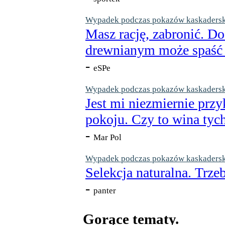
Wypadek podczas pokazów kaskaderskic
Masz rację, zabronić. Do
drewnianym może spaść n
-
eSPe
Wypadek podczas pokazów kaskaderskic
Jest mi niezmiernie przy
pokoju. Czy to wina tych
-
Mar Pol
Wypadek podczas pokazów kaskaderskic
Selekcja naturalna. Trzeb
-
panter
Gorące tematy.