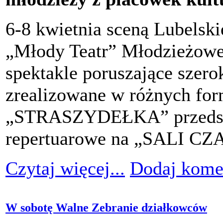
6-8 kwietnia sceną Lubelsk
„Młody Teatr” Młodzieżowe
spektakle poruszające szer
zrealizowane w różnych form
„STRASZYDEŁKA” przedstaw
repertuarowe na „SALI C
Czytaj więcej...
Dodaj kome
W sobotę Walne Zebranie działkowców