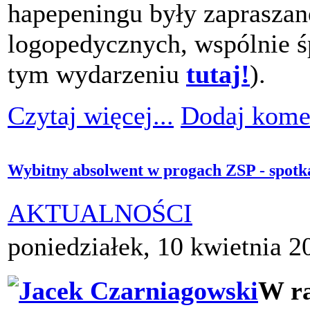
hapepeningu były zapraszan
logopedycznych, wspólnie śp
tym wydarzeniu
tutaj!
).
Czytaj więcej...
Dodaj kome
Wybitny absolwent w progach ZSP - spotk
AKTUALNOŚCI
poniedziałek, 10 kwietnia 2
W ra