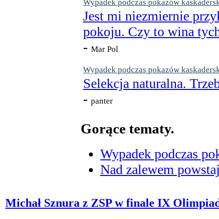
Wypadek podczas pokazów kaskaderskic
Jest mi niezmiernie przy
pokoju. Czy to wina tych
-
Mar Pol
Wypadek podczas pokazów kaskaderskic
Selekcja naturalna. Trzeb
-
panter
Gorące tematy.
Wypadek podczas poka
Nad zalewem powstaje
Michał Sznura z ZSP w finale IX Olimpia