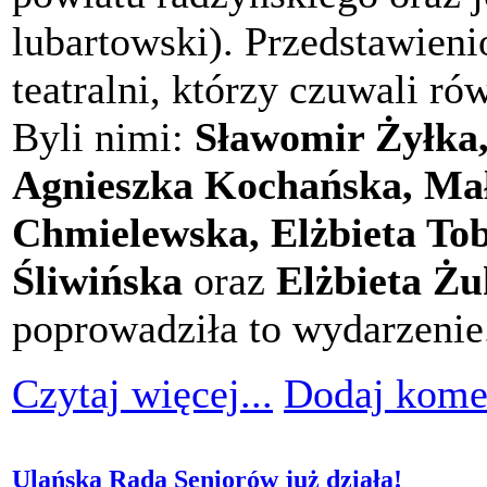
lubartowski). Przedstawieni
teatralni, którzy czuwali r
Byli nimi:
Sławomir Żyłka
Agnieszka Kochańska, Ma
Chmielewska, Elżbieta To
Śliwińska
oraz
Elżbieta Żu
poprowadziła to wydarzenie
Czytaj więcej...
Dodaj kome
Ulańska Rada Seniorów już działa!