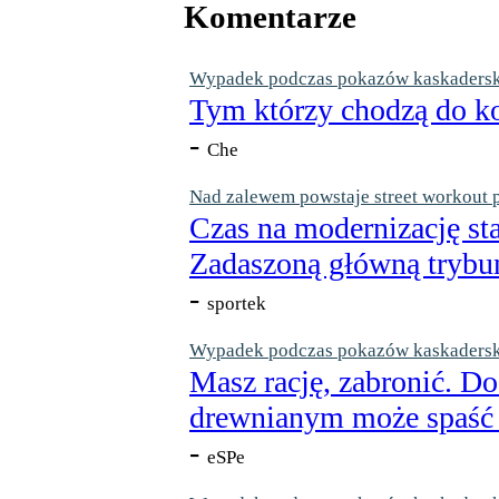
Komentarze
Wypadek podczas pokazów kaskaderskic
Tym którzy chodzą do ko
-
Che
Nad zalewem powstaje street workout 
Czas na modernizację st
Zadaszoną główną trybun
-
sportek
Wypadek podczas pokazów kaskaderskic
Masz rację, zabronić. Do
drewnianym może spaść n
-
eSPe