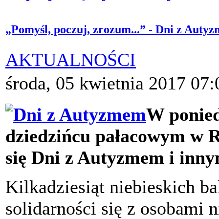
„Pomyśl, poczuj, zrozum...” - Dni z Auty
AKTUALNOŚCI
środa, 05 kwietnia 2017 07:
W ponied
dziedzińcu pałacowym w R
się Dni z Autyzmem i inny
Kilkadziesiąt niebieskich b
solidarności się z osobami