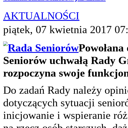
AKTUALNOŚCI
piątek, 07 kwietnia 2017 07
Powołana 
Seniorów uchwałą Rady Gm
rozpoczyna swoje funkcjo
Do zadań Rady należy opini
dotyczących sytuacji senio
inicjowanie i wspieranie ró
na rzecz osób starszych, dą