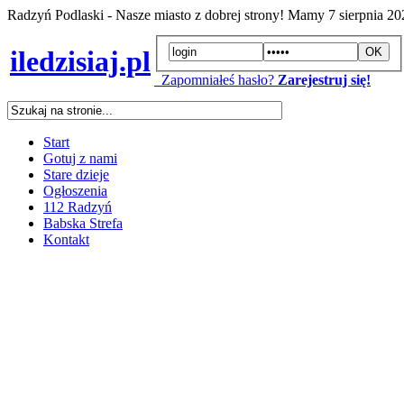
Radzyń Podlaski - Nasze miasto z dobrej strony! Mamy
7 sierpnia 2
iledzisiaj.pl
Zapomniałeś hasło?
Zarejestruj się!
Start
Gotuj z nami
Stare dzieje
Ogłoszenia
112 Radzyń
Babska Strefa
Kontakt