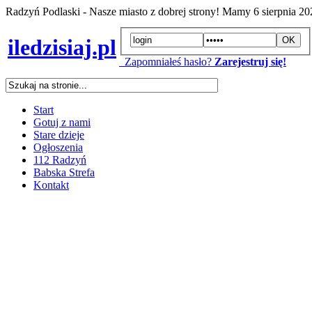
Radzyń Podlaski - Nasze miasto z dobrej strony! Mamy
6 sierpnia 2
iledzisiaj.pl
Zapomniałeś hasło?
Zarejestruj się!
Start
Gotuj z nami
Stare dzieje
Ogłoszenia
112 Radzyń
Babska Strefa
Kontakt