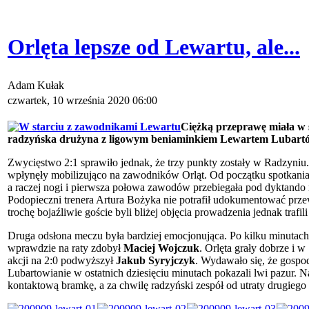
Orlęta lepsze od Lewartu, ale...
Adam Kułak
czwartek, 10 września 2020 06:00
Ciężką przeprawę miała w
radzyńska drużyna z ligowym beniaminkiem Lewartem Lubart
Zwycięstwo 2:1 sprawiło jednak, że trzy punkty zostały w Radzyniu
wpłynęły mobilizująco na zawodników Orląt. Od początku spotkania
a raczej nogi i pierwsza połowa zawodów przebiegała pod dyktando 
Podopieczni trenera Artura Bożyka nie potrafił udokumentować przew
trochę bojaźliwie goście byli bliżej objęcia prowadzenia jednak trafil
Druga odsłona meczu była bardziej emocjonująca. Po kilku minutach 
wprawdzie na raty zdobył
Maciej
Wojczuk
. Orlęta grały dobrze i 
akcji na 2:0 podwyższył
Jakub
Syryjczyk
. Wydawało się, że gospo
Lubartowianie w ostatnich dziesięciu minutach pokazali lwi pazur. 
kontaktową bramkę, a za chwilę radzyński zespół od utraty drugiego