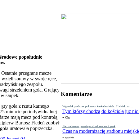
 środowe popołudnie
ów.
. Ostatnie przegrane mecze
 wzięli sprawy w swoje ręce,
radzyńskiego zespołu.
agi strzeleniem gola. Grający
Komentarze
i w słupek.
gry gola z rzutu karnego
Wypadek podczas pokazów kaskaderskich. 61-latek zm...
Tym którzy chodzą do kościoła już nic
w 75 minucie po indywidualnej
-
darze mają mecz pod kontrolą.
Che
Najpierw Bartosz Fiedeń zdobył
Nad zalewem powstaje street workout park
 gola uratowała poprzeczka.
Czas na modernizację stadionu miejski
-
sportek