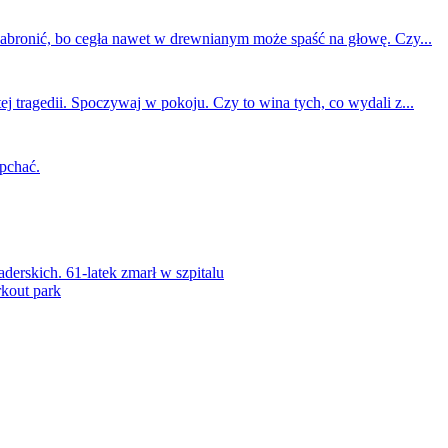
 zabronić, bo cegła nawet w drewnianym może spaść na głowę. Czy...
ej tragedii. Spoczywaj w pokoju. Czy to wina tych, co wydali z...
 pchać.
rskich. 61-latek zmarł w szpitalu
kout park