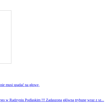
 nie musi spadać na głowę.
ego w Radzyniu Podlaskim !!! Zadaszoną główną trybunę wraz z sz...