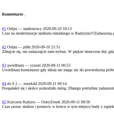
Komentarze
#1
Orlęta
—
stadionowy
2020-09-10 18:13
Czas na modernizacje stadionu miejskiego w Radzyniu!!!Zadaszoną 
#2
Orlęta
—
pitlit
2020-09-10 21:51
Zlitujcie się, nie zadaszajcie nam trybun. W piękne słoneczne dni, gd
#3
uwielbiam
—
yzzum
2020-09-11 06:53
Uwielbiam komentarze gdy idiota nie mając nic do powiedzenia próbuj
#4
do # 2
—
zenek44
2020-09-11 09:14
Poopalałeś się i słońce uszkodziło mózg. Dlatego potrzebne zadaszeni
#5
Kurczeta Radzyn
—
OstryZenek
2020-09-11 09:50
Czas zaorac stadion i postawic w koncu w tym miejscu budy z zapie