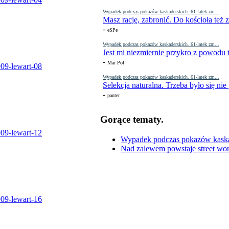
Wypadek podczas pokazów kaskaderskich. 61-latek zm...
Masz rację, zabronić. Do kościoła też
-
eSPe
Wypadek podczas pokazów kaskaderskich. 61-latek zm...
Jest mi niezmiernie przykro z powodu t
-
Mar Pol
Wypadek podczas pokazów kaskaderskich. 61-latek zm...
Selekcja naturalna. Trzeba było się nie
-
panter
Gorące tematy.
Wypadek podczas pokazów kaskade
Nad zalewem powstaje street wor