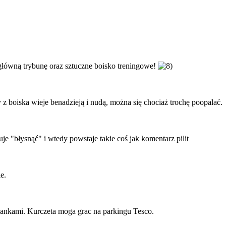
główną trybunę oraz sztuczne boisko treningowe!
y z boiska wieje benadzieją i nudą, można się chociaż trochę poopalać.
e "błysnąć" i wtedy powstaje takie coś jak komentarz pilit
e.
kankami. Kurczeta moga grac na parkingu Tesco.