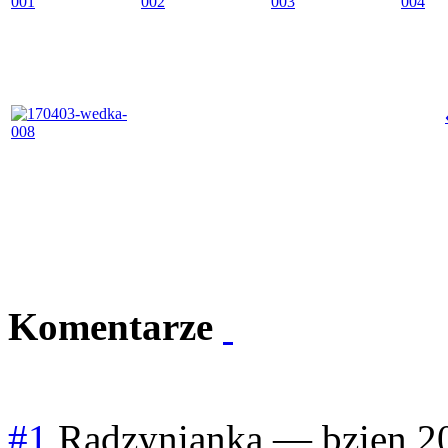
Komentarze
#1
Radzynianka
—
bzien
2