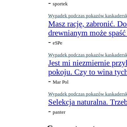
-
sportek
Wypadek podczas pokazów kaskaderskic
Masz rację, zabronić. Do
drewnianym może spaść n
-
eSPe
Wypadek podczas pokazów kaskaderskic
Jest mi niezmiernie przy
pokoju. Czy to wina tych
-
Mar Pol
Wypadek podczas pokazów kaskaderskic
Selekcja naturalna. Trzeb
-
panter