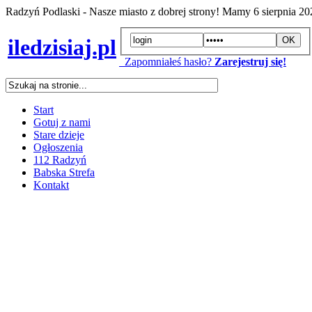
Radzyń Podlaski - Nasze miasto z dobrej strony! Mamy
6 sierpnia 2
iledzisiaj.pl
Zapomniałeś hasło?
Zarejestruj się!
Start
Gotuj z nami
Stare dzieje
Ogłoszenia
112 Radzyń
Babska Strefa
Kontakt