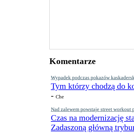
Komentarze
Wypadek podczas pokazów kaskaderskic
Tym którzy chodzą do ko
-
Che
Nad zalewem powstaje street workout 
Czas na modernizację st
Zadaszoną główną trybun