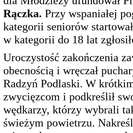
dla Młodzieży ufundował P
Rączka.
Przy wspaniałej po
kategorii seniorów startowa
w kategorii do 18 lat zgłosił
Uroczystość zakończenia z
obecnością i wręczał puchar
Radzyń Podlaski. W krótki
zwycięzcom i podkreślił sw
wędkarzy, którzy wybrali t
świeżym powietrzu. Nakreśl