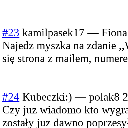
#23
kamilpasek17
—
Fiona
Najedz myszka na zdanie ,,
się strona z mailem, numer
#24
Kubeczki:)
—
polak8
2
Czy juz wiadomo kto wygrał
zostały juz dawno poprzesy