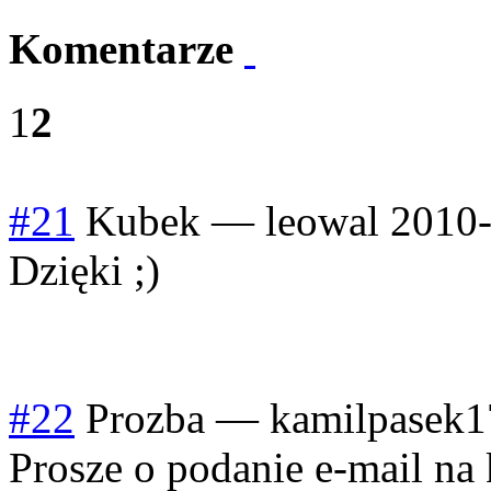
Komentarze
1
2
#21
Kubek
—
leowal
2010-
Dzięki ;)
#22
Prozba
—
kamilpasek1
Prosze o podanie e-mail na