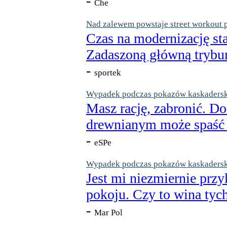
-
Che
Nad zalewem powstaje street workout 
Czas na modernizację st
Zadaszoną główną trybun
-
sportek
Wypadek podczas pokazów kaskaderskic
Masz rację, zabronić. Do
drewnianym może spaść n
-
eSPe
Wypadek podczas pokazów kaskaderskic
Jest mi niezmiernie przy
pokoju. Czy to wina tych
-
Mar Pol