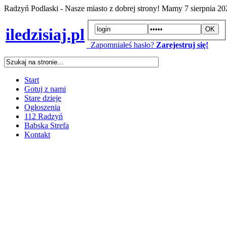
Radzyń Podlaski - Nasze miasto z dobrej strony! Mamy
7 sierpnia 2
iledzisiaj.pl
Zapomniałeś hasło?
Zarejestruj się!
Start
Gotuj z nami
Stare dzieje
Ogłoszenia
112 Radzyń
Babska Strefa
Kontakt