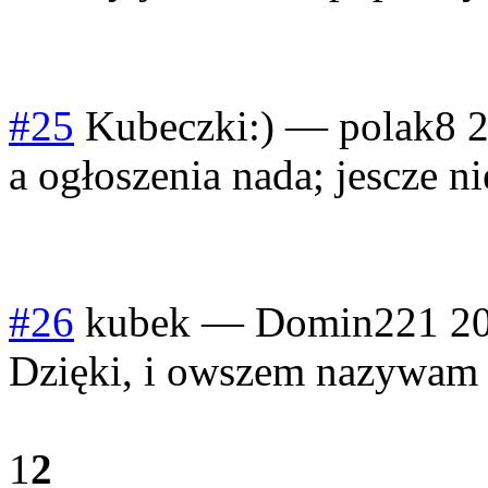
#25
Kubeczki:)
—
polak8
2
a ogłoszenia nada; jescze ni
#26
kubek
—
Domin221
2
Dzięki, i owszem nazywam 
1
2