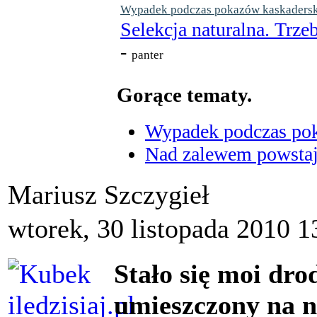
Wypadek podczas pokazów kaskaderskic
Selekcja naturalna. Trzeb
-
panter
Gorące tematy.
Wypadek podczas poka
Nad zalewem powstaje
Mariusz Szczygieł
wtorek, 30 listopada 2010 1
Stało się moi dro
umieszczony na na