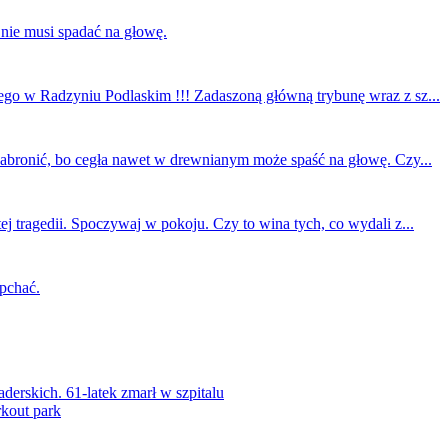
 nie musi spadać na głowę.
ego w Radzyniu Podlaskim !!! Zadaszoną główną trybunę wraz z sz...
 zabronić, bo cegła nawet w drewnianym może spaść na głowę. Czy...
ej tragedii. Spoczywaj w pokoju. Czy to wina tych, co wydali z...
 pchać.
rskich. 61-latek zmarł w szpitalu
kout park