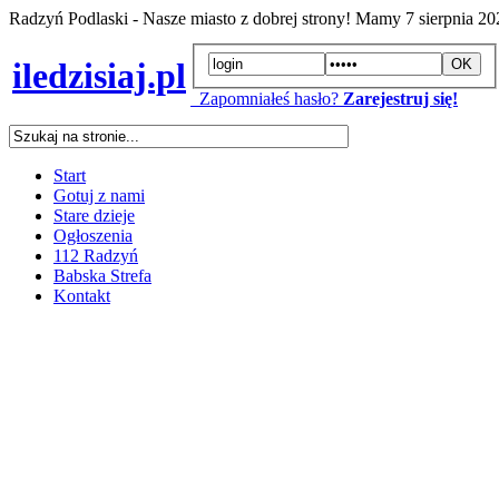
Radzyń Podlaski - Nasze miasto z dobrej strony! Mamy
7 sierpnia 2
iledzisiaj.pl
Zapomniałeś hasło?
Zarejestruj się!
Start
Gotuj z nami
Stare dzieje
Ogłoszenia
112 Radzyń
Babska Strefa
Kontakt