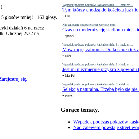
Wypadek podczas pokazów kaskaderskich. 61-latek zm...
).
Tym którzy chodzą do kościoła już nic
-
Che
5 głosów mniej! - 163 głosy.
Nad zalewem powstaje street workout park
ykl działań 6 na rzecz
Czas na modernizację stadionu miejski
łki Ulicznej 2vs2 na
-
sportek
Wypadek podczas pokazów kaskaderskich. 61-latek zm...
Masz rację, zabronić. Do kościoła też
-
eSPe
Wypadek podczas pokazów kaskaderskich. 61-latek zm...
Jest mi niezmiernie przykro z powodu t
-
Mar Pol
Zarejestruj się.
Wypadek podczas pokazów kaskaderskich. 61-latek zm...
Selekcja naturalna. Trzeba było się nie
-
panter
Gorące tematy.
Wypadek podczas pokazów kaskade
Nad zalewem powstaje street wor