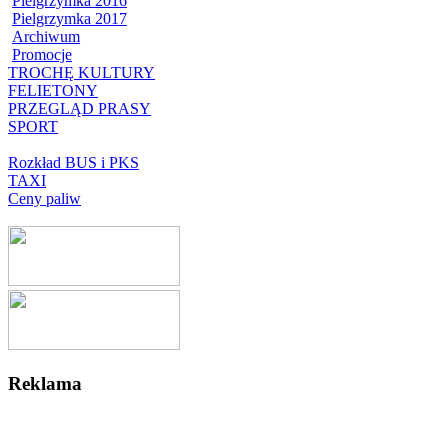
Pielgrzymka 2016
Pielgrzymka 2017
Archiwum
Promocje
TROCHĘ KULTURY
FELIETONY
PRZEGLĄD PRASY
SPORT
Rozkład BUS i PKS
TAXI
Ceny paliw
Reklama