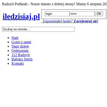
Radzyń Podlaski - Nasze miasto z dobrej strony! Mamy
6 sierpnia 2
iledzisiaj.pl
Zapomniałeś hasło?
Zarejestruj się!
Start
Gotuj z nami
Stare dzieje
Ogłoszenia
112 Radzyń
Babska Strefa
Kontakt