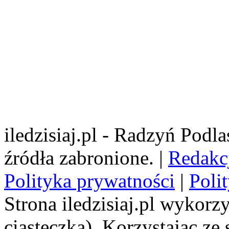
iledzisiaj.pl - Radzyń Podl
źródła zabronione. |
Redakc
Polityka prywatności
|
Poli
Strona iledzisiaj.pl wykorzy
ciasteczka). Korzystając ze