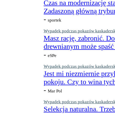
Czas na modernizację st
Zadaszoną główną trybun
-
sportek
Wypadek podczas pokazów kaskaderskic
Masz rację, zabronić. Do
drewnianym może spaść n
-
eSPe
Wypadek podczas pokazów kaskaderskic
Jest mi niezmiernie przy
pokoju. Czy to wina tych
-
Mar Pol
Wypadek podczas pokazów kaskaderskic
Selekcja naturalna. Trzeb