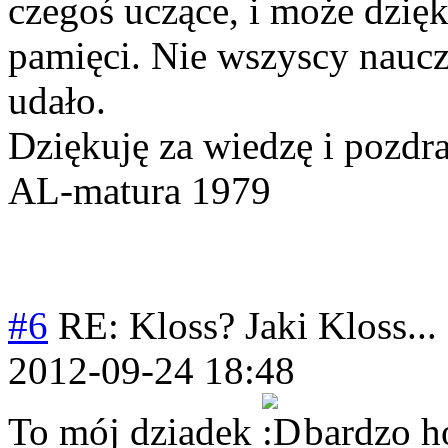
czegoś uczące, i może dzię
pamięci. Nie wszyscy nauczyc
udało.
Dziękuję za wiedzę i pozdr
AL-matura 1979
#6
RE: Kloss? Jaki Kloss...
2012-09-24 18:48
To mój dziadek
bardzo ho