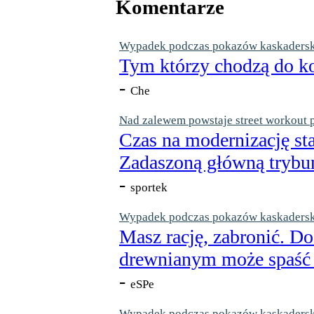
Komentarze
Wypadek podczas pokazów kaskaderskic
Tym którzy chodzą do ko
-
Che
Nad zalewem powstaje street workout 
Czas na modernizację st
Zadaszoną główną trybun
-
sportek
Wypadek podczas pokazów kaskaderskic
Masz rację, zabronić. Do
drewnianym może spaść n
-
eSPe
Wypadek podczas pokazów kaskaderskic