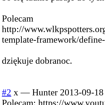
Polecam
http://www.wlkpspotters.or
template-framework/define-
dziękuje dobranoc.
#2
x
—
Hunter
2013-09-18
Polecam: https://www.yout