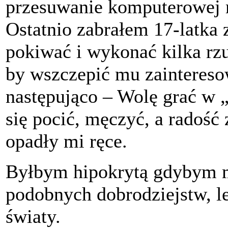
przesuwanie komputerowej m
Ostatnio zabrałem 17-latka z
pokiwać i wykonać kilka rz
by wszczepić mu zainteres
następująco – Wolę grać w „
się pocić, męczyć, a radość
opadły mi ręce.
Byłbym hipokrytą gdybym m
podobnych dobrodziejstw, le
światy.