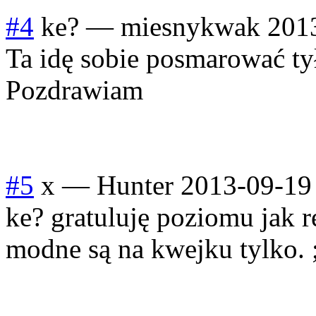
#4
ke?
—
miesnykwak
201
Ta idę sobie posmarować tył
Pozdrawiam
#5
x
—
Hunter
2013-09-19
ke? gratuluję poziomu jak r
modne są na kwejku tylko. 