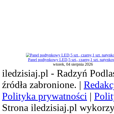
Panel podtynkowy LED,5 szt., czarny,1 szt. natynk
wtorek, 04 sierpnia 2026
iledzisiaj.pl - Radzyń Podl
źródła zabronione. |
Redakc
Polityka prywatności
|
Poli
Strona iledzisiaj.pl wykorzy