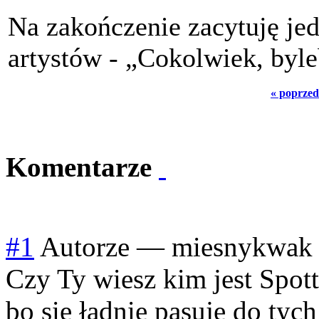
Na zakończenie zacytuję je
artystów - „Cokolwiek, byl
« poprzed
Komentarze
#1
Autorze
—
miesnykwak
Czy Ty wiesz kim jest Spot
bo się ładnie pasuje do tyc