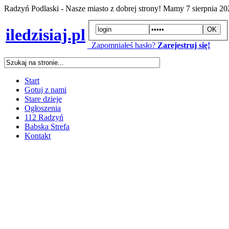
Radzyń Podlaski - Nasze miasto z dobrej strony! Mamy
7 sierpnia 2
iledzisiaj.pl
Zapomniałeś hasło?
Zarejestruj się!
Start
Gotuj z nami
Stare dzieje
Ogłoszenia
112 Radzyń
Babska Strefa
Kontakt