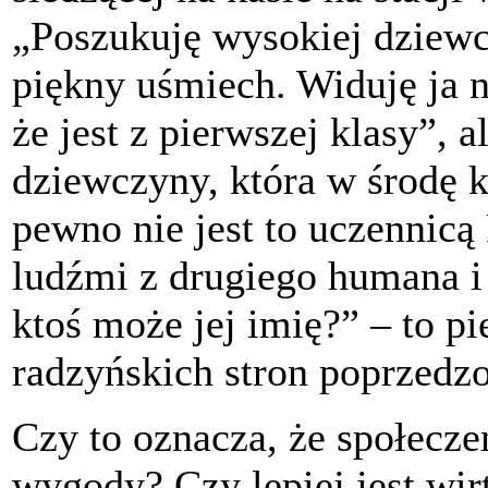
„
Poszukuję wysokiej dziewc
piękny uśmiech. Widuję ja 
że jest z pierwszej klasy
”, a
dziewczyny, która w środę kr
pewno nie jest to uczennicą
ludźmi z drugiego humana i c
ktoś może jej imię?” – to p
radzyńskich stron poprzedz
Czy to oznacza, że społecze
wygody? Czy lepiej jest wir