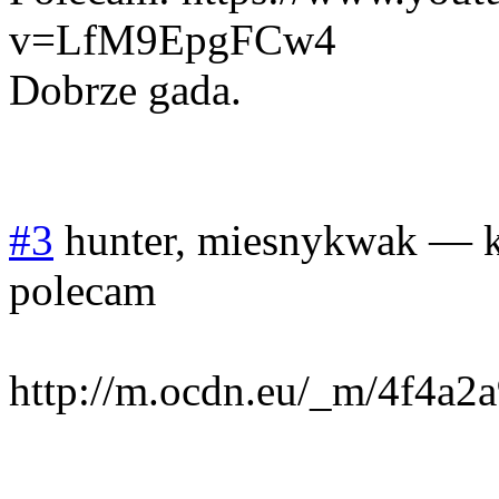
v=LfM9EpgFCw4
Dobrze gada.
#3
hunter, miesnykwak
—
polecam
http://m.ocdn.eu/_m/4f4a2