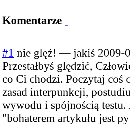
Komentarze
#1
nie glęź!
—
jakiś
2009-0
Przestałbyś ględzić, Człow
co Ci chodzi. Poczytaj coś o
zasad interpunkcji, postudi
wywodu i spójnością testu.
"bohaterem artykułu jest py