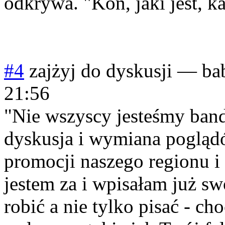
odkrywa. "Koń, jaki jest, k
#4
zajżyj do dyskusji
—
ba
21:56
"Nie wszyscy jesteśmy band
dyskusja i wymiana pogląd
promocji naszego regionu i
jestem za i wpisałam już sw
robić a nie tylko pisać - ch