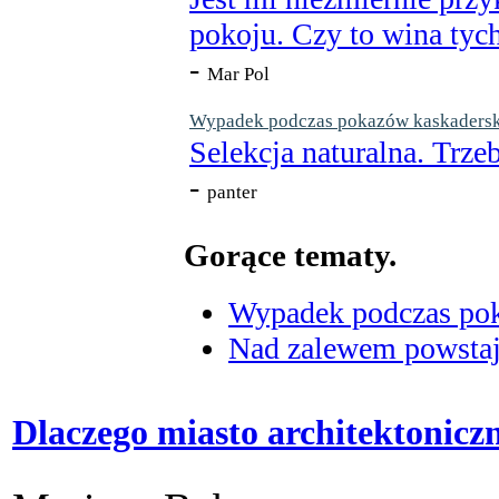
pokoju. Czy to wina tych
-
Mar Pol
Wypadek podczas pokazów kaskaderskic
Selekcja naturalna. Trzeb
-
panter
Gorące tematy.
Wypadek podczas poka
Nad zalewem powstaje
Dlaczego miasto architektonic