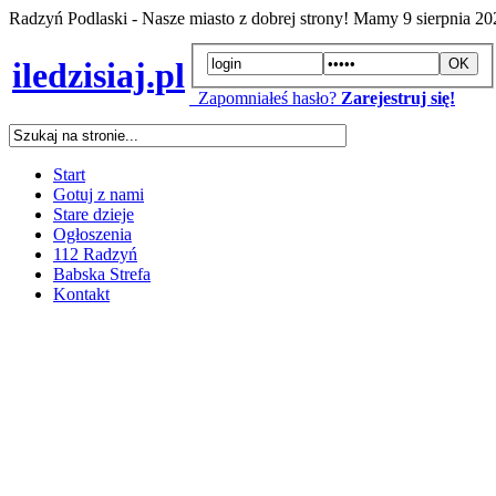
Radzyń Podlaski - Nasze miasto z dobrej strony! Mamy
9 sierpnia 2
iledzisiaj.pl
Zapomniałeś hasło?
Zarejestruj się!
Start
Gotuj z nami
Stare dzieje
Ogłoszenia
112 Radzyń
Babska Strefa
Kontakt