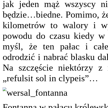
jak jeden mąż wszyscy ni
będzie…biedne. Pomimo, że 
kilometrów to walory i 
powodu do czasu kiedy w n
myśl, że ten pałac i ca
odrodzić i nabrać blasku da
Na szczęście niektórzy z 
„refulsit sol in clypeis”…
Fontanna w pałacu królews