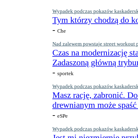
Wypadek podczas pokazów kaskaderskic
Tym którzy chodzą do ko
-
Che
Nad zalewem powstaje street workout 
Czas na modernizację st
Zadaszoną główną trybun
-
sportek
Wypadek podczas pokazów kaskaderskic
Masz rację, zabronić. Do
drewnianym może spaść n
-
eSPe
Wypadek podczas pokazów kaskaderskic
Jest mi niezmiernie przy