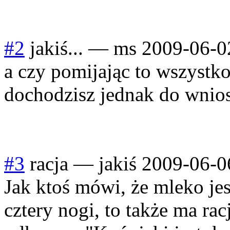
#2
jakiś...
—
ms
2009-06-0
a czy pomijając to wszystko
dochodzisz jednak do wniosk
#3
racja
—
jakiś
2009-06-0
Jak ktoś mówi, że mleko je
cztery nogi, to także ma rac