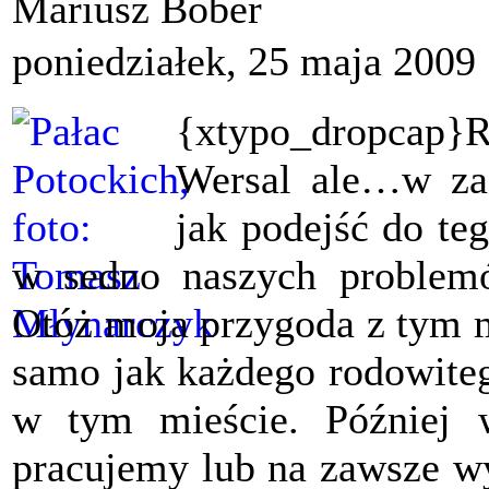
Mariusz Bober
poniedziałek, 25 maja 2009
{xtypo_dropcap}
Wersal ale…w za
jak podejść do teg
w sedno naszych problem
Otóż moja przygoda z tym m
samo jak każdego rodowiteg
w tym mieście. Później 
pracujemy lub na zawsze wy