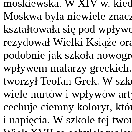
moskiewska. W XIV w. kied
Moskwa była niewiele znac
kształtowała się pod wpły
rezydował Wielki Książe ora
podobnie jak szkoła nowogr
wpływem malarzy greckich. 
tworzył Teofan Grek. W szk
wiele nurtów i wpływów arty
cechuje ciemny koloryt, któ
i napięcia. W szkole tej tw