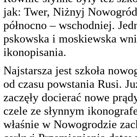
jak: Twer, Niżnyj Nowogró
północno – wschodniej. Jed
pskowska i moskiewska wnios
ikonopisania.
Najstarsza jest szkoła nowo
od czasu powstania Rusi. 
zaczęły docierać nowe prąd
czele ze słynnym ikonogra
właśnie w Nowogrodzie zach