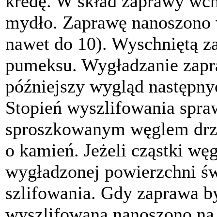
kredę. W skład zaprawy wcho
mydło. Zaprawę nanoszono w
nawet do 10). Wyschniętą 
pumeksu. Wygładzanie zapr
późniejszy wygląd następnyc
Stopień wyszlifowania spr
sproszkowanym węglem drz
o kamień. Jeżeli cząstki wę
wygładzonej powierzchni św
szlifowania. Gdy zaprawa b
wyszlifowana nanoszono na n