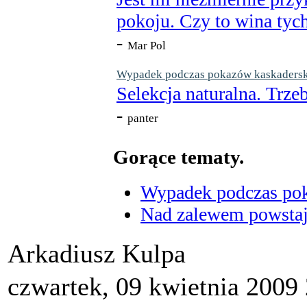
pokoju. Czy to wina tych
-
Mar Pol
Wypadek podczas pokazów kaskaderskic
Selekcja naturalna. Trzeb
-
panter
Gorące tematy.
Wypadek podczas poka
Nad zalewem powstaje
Arkadiusz Kulpa
czwartek, 09 kwietnia 2009