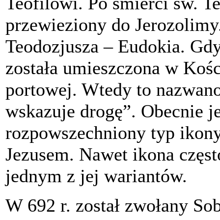
Teofilowi. Po śmierci św. T
przewieziony do Jerozolimy
Teodozjusza – Eudokia. Gdy
została umieszczona w Kośc
portowej. Wtedy to nazwano 
wskazuje drogę”. Obecnie je
rozpowszechniony typ ikon
Jezusem. Nawet ikona częst
jednym z jej wariantów.
W 692 r. został zwołany Sob