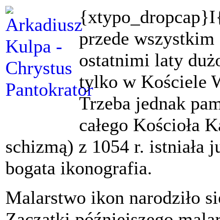
{xtypo_dropcap}I{
przede wszystkim
ostatnimi laty duż
tylko w Kościele 
Trzeba jednak pam
całego Kościoła K
schizmą) z 1054 r. istniała
bogata ikonografia.
Malarstwo ikon narodziło s
Zaczątki późniejszego mala