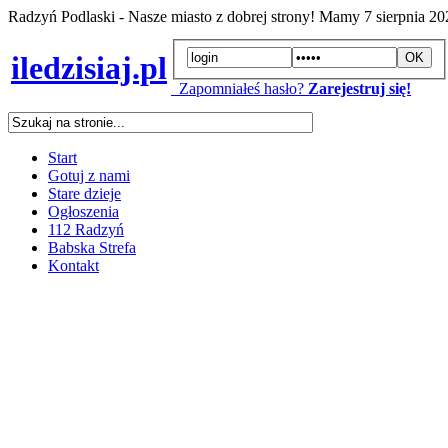
Radzyń Podlaski - Nasze miasto z dobrej strony! Mamy
7 sierpnia 2
iledzisiaj.pl
Zapomniałeś hasło?
Zarejestruj się!
Start
Gotuj z nami
Stare dzieje
Ogłoszenia
112 Radzyń
Babska Strefa
Kontakt