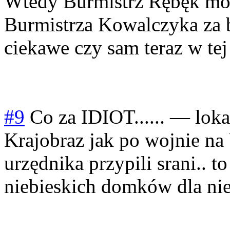
Wtedy Burmistrz Rębęk mo
Burmistrza Kowalczyka za 
ciekawe czy sam teraz w tej 
#9
Co za IDIOT......
—
loka
Krajobraz jak po wojnie na 
urzędnika przypili srani.. t
niebieskich domków dla nie