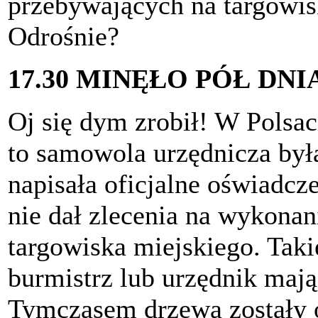
przebywających na targowis
Odrośnie?
17.30 MINĘŁO PÓŁ DNI
Oj się dym zrobił! W Polsac
to samowola urzędnicza był
napisała oficjalne oświadcz
nie dał zlecenia na wykonani
targowiska miejskiego. Tak
burmistrz lub urzędnik maj
Tymczasem drzewa zostały 