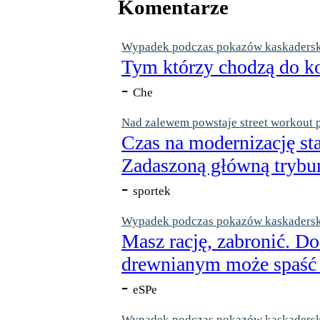
Komentarze
Wypadek podczas pokazów kaskaderskic
Tym którzy chodzą do ko
-
Che
Nad zalewem powstaje street workout 
Czas na modernizację st
Zadaszoną główną trybun
-
sportek
Wypadek podczas pokazów kaskaderskic
Masz rację, zabronić. Do
drewnianym może spaść n
-
eSPe
Wypadek podczas pokazów kaskaderskic