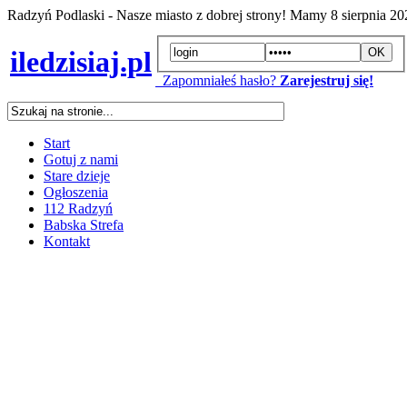
Radzyń Podlaski - Nasze miasto z dobrej strony! Mamy
8 sierpnia 2
iledzisiaj.pl
Zapomniałeś hasło?
Zarejestruj się!
Start
Gotuj z nami
Stare dzieje
Ogłoszenia
112 Radzyń
Babska Strefa
Kontakt