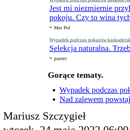
Jest mi niezmiernie przy
pokoju. Czy to wina tych
-
Mar Pol
Wypadek podczas pokazów kaskaderskic
Selekcja naturalna. Trzeb
-
panter
Gorące tematy.
Wypadek podczas poka
Nad zalewem powstaje
Mariusz Szczygieł
wtorek, 24 maja 2022 06:00