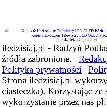
Kupię Uszkodzone Telewizory LED QLED Płac
poniedziałek, 27 lipca 2026
iledzisiaj.pl - Radzyń Podl
źródła zabronione. |
Redakc
Polityka prywatności
|
Poli
Strona iledzisiaj.pl wykorzy
ciasteczka). Korzystając ze
wykorzystanie przez nas pl