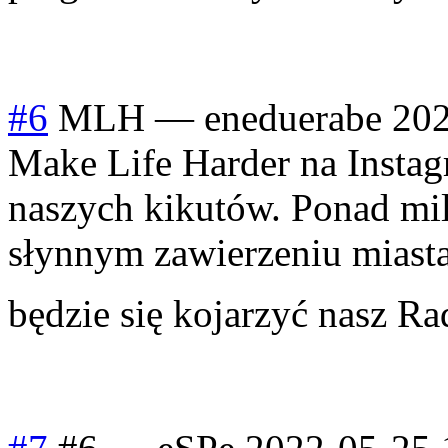
#6
MLH
—
eneduerabe
202
Make Life Harder na Instagr
naszych kikutów. Ponad mi
słynnym zawierzeniu miasta,
będzie się kojarzyć nasz R