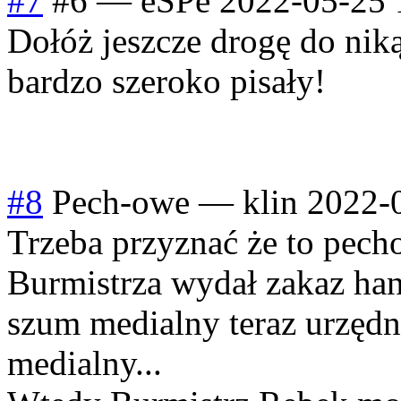
#7
#6
—
eSPe
2022-05-25 
Dołóż jeszcze drogę do nik
bardzo szeroko pisały!
#8
Pech-owe
—
klin
2022-
Trzeba przyznać że to pech
Burmistrza wydał zakaz han
szum medialny teraz urzędn
medialny...