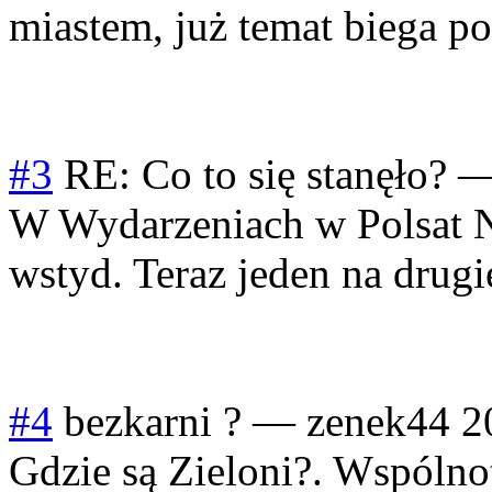
miastem, już temat biega po 
#3
RE: Co to się stanęło?
W Wydarzeniach w Polsat Ne
wstyd. Teraz jeden na drugi
#4
bezkarni ?
—
zenek44
2
Gdzie są Zieloni?. Wspólnot