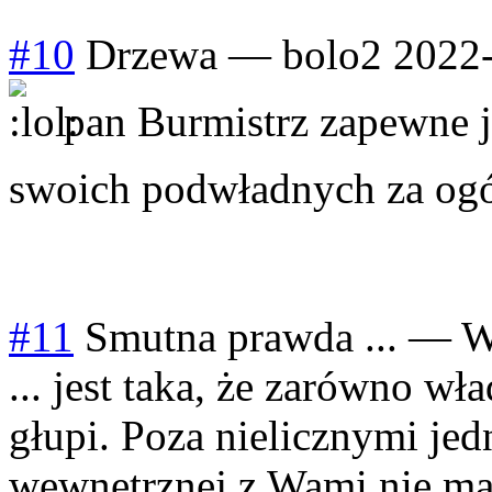
#10
Drzewa
—
bolo2
2022-
pan Burmistrz zapewne j
swoich podwładnych za ogól
#11
Smutna prawda ...
—
W
... jest taka, że zarówno w
głupi. Poza nielicznymi jed
wewnętrznej z Wami nie ma