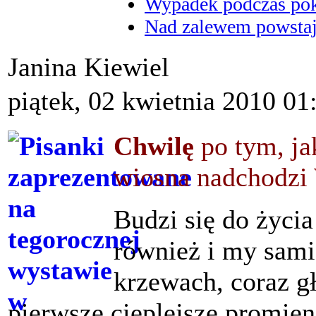
Wypadek podczas poka
Nad zalewem powstaje
Janina Kiewiel
piątek, 02 kwietnia 2010 01
Chwilę
po tym, ja
wiosna nadchodzi
Budzi się do życia
również i my sami
krzewach, coraz gł
pierwsze cieplejsze promien