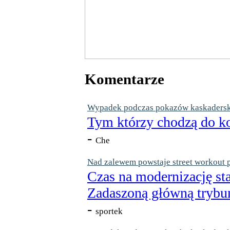
Komentarze
Wypadek podczas pokazów kaskaderskic
Tym którzy chodzą do ko
-
Che
Nad zalewem powstaje street workout 
Czas na modernizację st
Zadaszoną główną trybun
-
sportek