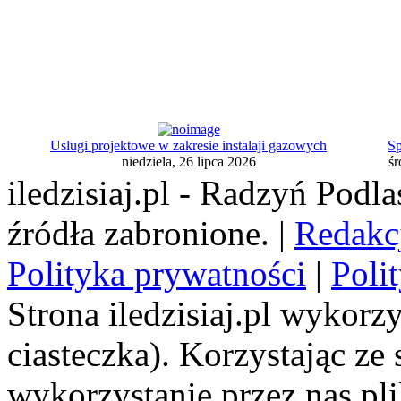
Uslugi projektowe w zakresie instalaji gazowych
Sp
niedziela, 26 lipca 2026
śr
iledzisiaj.pl - Radzyń Podl
źródła zabronione. |
Redakc
Polityka prywatności
|
Poli
Strona iledzisiaj.pl wykorzy
ciasteczka). Korzystając ze
wykorzystanie przez nas pl