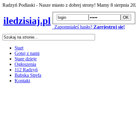
Radzyń Podlaski - Nasze miasto z dobrej strony! Mamy
8 sierpnia 2
iledzisiaj.pl
Zapomniałeś hasło?
Zarejestruj się!
Start
Gotuj z nami
Stare dzieje
Ogłoszenia
112 Radzyń
Babska Strefa
Kontakt