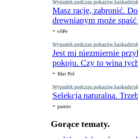
Wypadek podczas pokazów kaskaderskic
Masz rację, zabronić. Do
drewnianym może spaść n
-
eSPe
Wypadek podczas pokazów kaskaderskic
Jest mi niezmiernie przy
pokoju. Czy to wina tych
-
Mar Pol
Wypadek podczas pokazów kaskaderskic
Selekcja naturalna. Trzeb
-
panter
Gorące tematy.