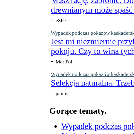
Masz rację, zabronić. Do
drewnianym może spaść n
-
eSPe
Wypadek podczas pokazów kaskaderskic
Jest mi niezmiernie przy
pokoju. Czy to wina tych
-
Mar Pol
Wypadek podczas pokazów kaskaderskic
Selekcja naturalna. Trzeb
-
panter
Gorące tematy.
Wypadek podczas poka