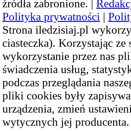
źródła zabronione. |
Redakc
Polityka prywatności
|
Poli
Strona iledzisiaj.pl wykorzy
ciasteczka). Korzystając ze
wykorzystanie przez nas pl
świadczenia usług, statyst
podczas przeglądania naszeg
pliki cookies były zapisyw
urządzenia, zmień ustawien
wytycznych jej producenta.