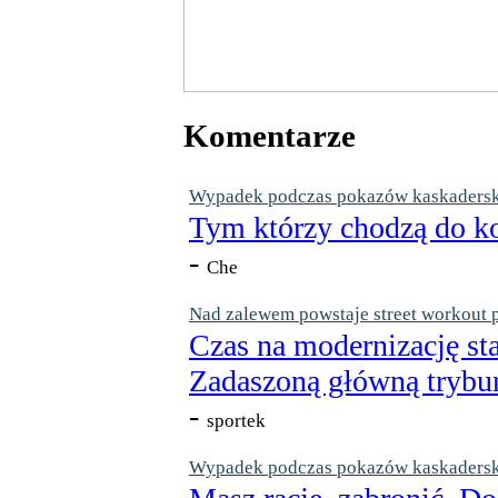
Komentarze
Wypadek podczas pokazów kaskaderskic
Tym którzy chodzą do ko
-
Che
Nad zalewem powstaje street workout 
Czas na modernizację st
Zadaszoną główną trybun
-
sportek
Wypadek podczas pokazów kaskaderskic