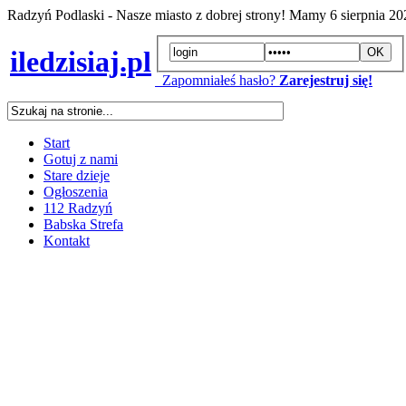
Radzyń Podlaski - Nasze miasto z dobrej strony! Mamy
6 sierpnia 2
iledzisiaj.pl
Zapomniałeś hasło?
Zarejestruj się!
Start
Gotuj z nami
Stare dzieje
Ogłoszenia
112 Radzyń
Babska Strefa
Kontakt