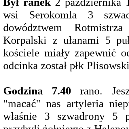
Był ranek
2 października 
wsi Serokomla 3 szwa
dowództwem Rotmistrza
Korpalski z ułanami 5 pu
kościele miały zapewnić o
odcinka został płk Plisowsk
Godzina 7.40
rano. Jesz
"macać" nas artyleria niep
właśnie 3 szwadrony 5 p
przybyli żołnierze z Heleno