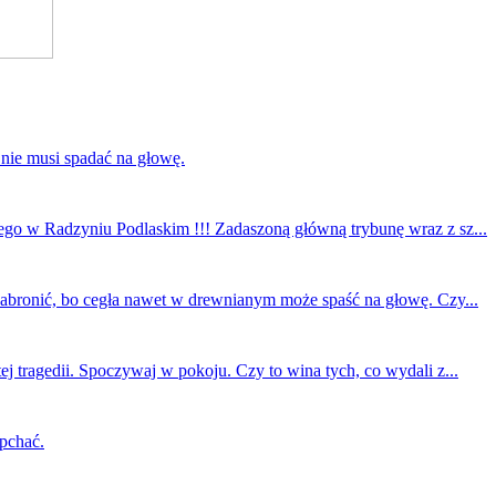
 nie musi spadać na głowę.
ego w Radzyniu Podlaskim !!! Zadaszoną główną trybunę wraz z sz...
 zabronić, bo cegła nawet w drewnianym może spaść na głowę. Czy...
ej tragedii. Spoczywaj w pokoju. Czy to wina tych, co wydali z...
 pchać.