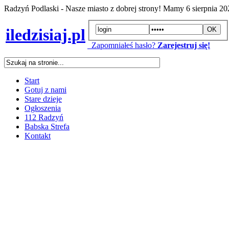
Radzyń Podlaski - Nasze miasto z dobrej strony! Mamy
6 sierpnia 2
iledzisiaj.pl
Zapomniałeś hasło?
Zarejestruj się!
Start
Gotuj z nami
Stare dzieje
Ogłoszenia
112 Radzyń
Babska Strefa
Kontakt