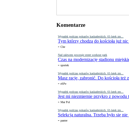
Komentarze
Wypadek podczas pokazów kaskaderskich. 61-latek zm...
Tym którzy chodzą do kościoła już nic
-
Che
Nad zalewem powstaje street workout park
Czas na modernizację stadionu miejski
-
sportek
Wypadek podczas pokazów kaskaderskich. 61-latek zm...
Masz rację, zabronić. Do kościoła też
-
eSPe
Wypadek podczas pokazów kaskaderskich. 61-latek zm...
Jest mi niezmiernie przykro z powodu t
-
Mar Pol
Wypadek podczas pokazów kaskaderskich. 61-latek zm...
Selekcja naturalna. Trzeba było się nie
-
panter