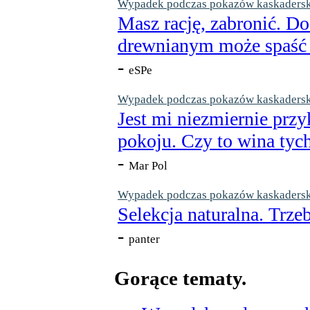
Wypadek podczas pokazów kaskaderskic
Masz rację, zabronić. Do
drewnianym może spaść n
-
eSPe
Wypadek podczas pokazów kaskaderskic
Jest mi niezmiernie przy
pokoju. Czy to wina tych
-
Mar Pol
Wypadek podczas pokazów kaskaderskic
Selekcja naturalna. Trzeb
-
panter
Gorące tematy.