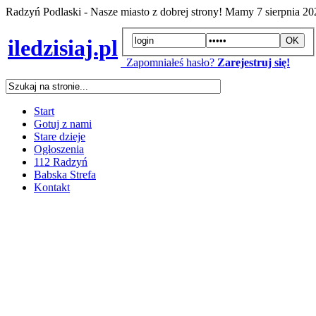
Radzyń Podlaski - Nasze miasto z dobrej strony! Mamy
7 sierpnia 2
iledzisiaj.pl
Zapomniałeś hasło?
Zarejestruj się!
Start
Gotuj z nami
Stare dzieje
Ogłoszenia
112 Radzyń
Babska Strefa
Kontakt