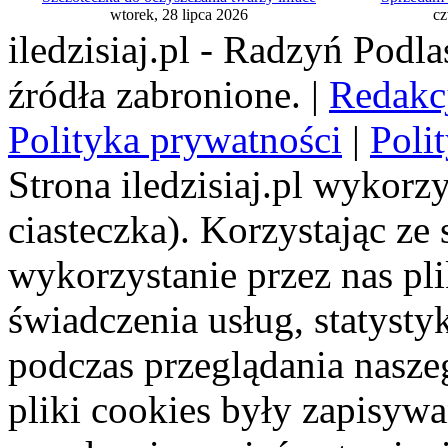
wtorek, 28 lipca 2026
cz
iledzisiaj.pl - Radzyń Podl
źródła zabronione. |
Redakc
Polityka prywatności
|
Poli
Strona iledzisiaj.pl wykorzy
ciasteczka). Korzystając ze
wykorzystanie przez nas pl
świadczenia usług, statyst
podczas przeglądania naszeg
pliki cookies były zapisyw