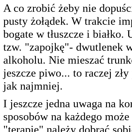
A co zrobić żeby nie dopuśc
pusty żołądek. W trakcie imp
bogate w tłuszcze i białko
tzw. "zapojkę"- dwutlenek 
alkoholu. Nie mieszać trun
jeszcze piwo... to raczej zły 
jak najmniej.
I jeszcze jedna uwaga na k
sposobów na każdego może d
"terapię" należy dobrać sob