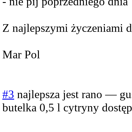
- nie pij poprzedniego dnia
Z najlepszymi życzeniami d
Mar Pol
#3
najlepsza jest rano
—
gu
butelka 0,5 l cytryny dost