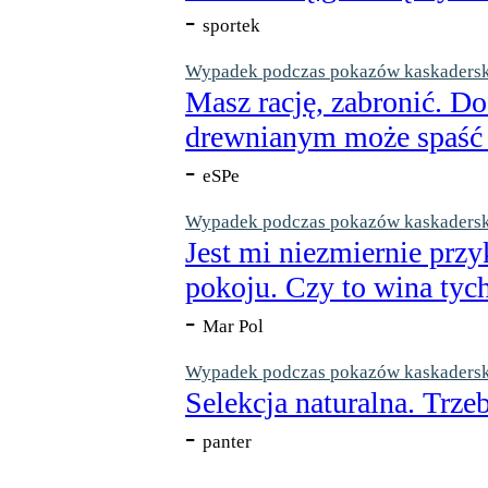
-
sportek
Wypadek podczas pokazów kaskaderskic
Masz rację, zabronić. Do
drewnianym może spaść n
-
eSPe
Wypadek podczas pokazów kaskaderskic
Jest mi niezmiernie przy
pokoju. Czy to wina tych
-
Mar Pol
Wypadek podczas pokazów kaskaderskic
Selekcja naturalna. Trzeb
-
panter