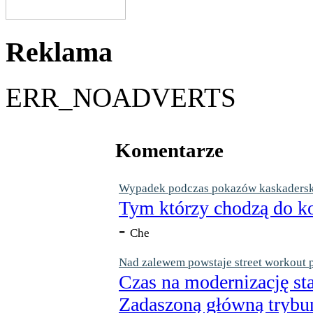
Reklama
ERR_NOADVERTS
Komentarze
Wypadek podczas pokazów kaskaderskic
Tym którzy chodzą do ko
-
Che
Nad zalewem powstaje street workout 
Czas na modernizację st
Zadaszoną główną trybun