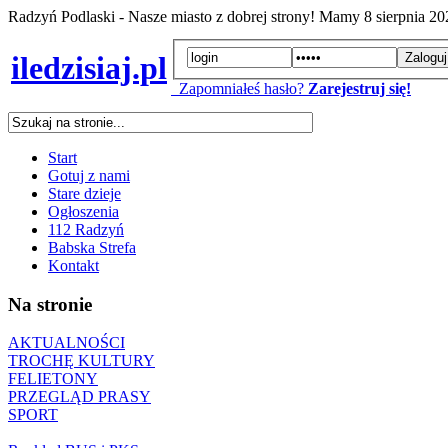
Radzyń Podlaski - Nasze miasto z dobrej strony! Mamy
8 sierpnia 2
iledzisiaj.pl
Zapomniałeś hasło?
Zarejestruj się!
Start
Gotuj z nami
Stare dzieje
Ogłoszenia
112 Radzyń
Babska Strefa
Kontakt
Na stronie
AKTUALNOŚCI
TROCHĘ KULTURY
FELIETONY
PRZEGLĄD PRASY
SPORT