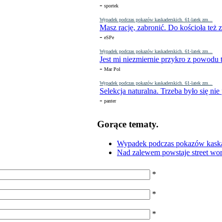
-
sportek
Wypadek podczas pokazów kaskaderskich. 61-latek zm...
Masz rację, zabronić. Do kościoła też
-
eSPe
Wypadek podczas pokazów kaskaderskich. 61-latek zm...
Jest mi niezmiernie przykro z powodu t
-
Mar Pol
Wypadek podczas pokazów kaskaderskich. 61-latek zm...
Selekcja naturalna. Trzeba było się nie
-
panter
Gorące tematy.
Wypadek podczas pokazów kaskade
Nad zalewem powstaje street wor
*
*
*