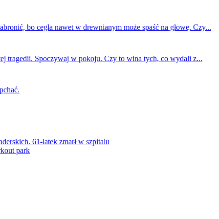
 zabronić, bo cegła nawet w drewnianym może spaść na głowę. Czy...
ej tragedii. Spoczywaj w pokoju. Czy to wina tych, co wydali z...
 pchać.
rskich. 61-latek zmarł w szpitalu
kout park