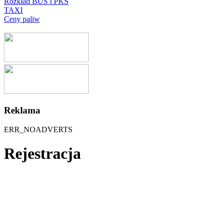
Rozkład BUS i PKS
TAXI
Ceny paliw
Reklama
ERR_NOADVERTS
Rejestracja