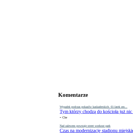
Komentarze
Wypadek podczas pokazów kaskaderskich. 61-latek zm...
Tym którzy chodzą do kościoła już nic
-
Che
Nad zalewem powstaje street workout park
Czas na modernizację stadionu miejski