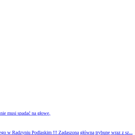
 nie musi spadać na głowę.
ego w Radzyniu Podlaskim !!! Zadaszoną główną trybunę wraz z sz...