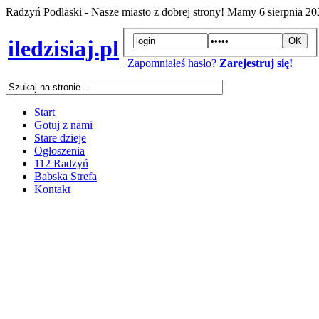
Radzyń Podlaski - Nasze miasto z dobrej strony! Mamy
6 sierpnia 2
iledzisiaj.pl
Zapomniałeś hasło?
Zarejestruj się!
Start
Gotuj z nami
Stare dzieje
Ogłoszenia
112 Radzyń
Babska Strefa
Kontakt