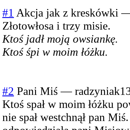
#1
Akcja jak z kreskówki
Złotowłosa i trzy misie.
Ktoś jadł moją owsiankę.
Ktoś śpi w moim łóżku.
#2
Pani Miś
—
radzyniak1
Ktoś spał w moim łóżku pow
nie spał westchnął pan Miś