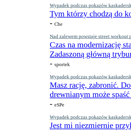
Wypadek podczas pokazów kaskaderskic
Tym którzy chodzą do ko
-
Che
Nad zalewem powstaje street workout 
Czas na modernizację st
Zadaszoną główną trybun
-
sportek
Wypadek podczas pokazów kaskaderskic
Masz rację, zabronić. Do
drewnianym może spaść n
-
eSPe
Wypadek podczas pokazów kaskaderskic
Jest mi niezmiernie przy