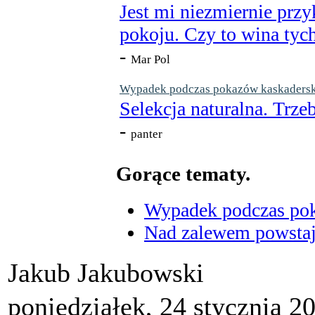
Jest mi niezmiernie przy
pokoju. Czy to wina tych
-
Mar Pol
Wypadek podczas pokazów kaskaderskic
Selekcja naturalna. Trzeb
-
panter
Gorące tematy.
Wypadek podczas poka
Nad zalewem powstaje
Jakub Jakubowski
poniedziałek, 24 stycznia 2