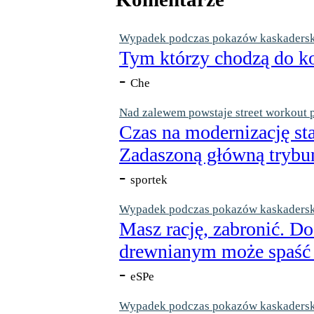
Wypadek podczas pokazów kaskaderskic
Tym którzy chodzą do ko
-
Che
Nad zalewem powstaje street workout 
Czas na modernizację st
Zadaszoną główną trybun
-
sportek
Wypadek podczas pokazów kaskaderskic
Masz rację, zabronić. Do
drewnianym może spaść n
-
eSPe
Wypadek podczas pokazów kaskaderskic