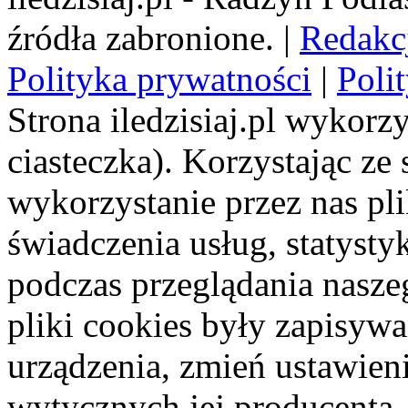
źródła zabronione. |
Redakc
Polityka prywatności
|
Poli
Strona iledzisiaj.pl wykorzy
ciasteczka). Korzystając ze
wykorzystanie przez nas pl
świadczenia usług, statyst
podczas przeglądania naszeg
pliki cookies były zapisyw
urządzenia, zmień ustawien
wytycznych jej producenta.