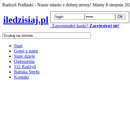
Radzyń Podlaski - Nasze miasto z dobrej strony! Mamy
8 sierpnia 2
iledzisiaj.pl
Zapomniałeś hasło?
Zarejestruj się!
Start
Gotuj z nami
Stare dzieje
Ogłoszenia
112 Radzyń
Babska Strefa
Kontakt