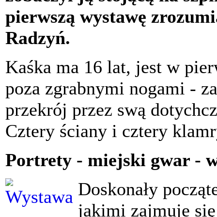
pierwszą wystawę zrozumia
Radzyń.
Kaśka ma 16 lat, jest w pie
poza zgrabnymi nogami - z
przekrój przez swą dotychc
Cztery ściany i cztery klamr
Portrety - miejski gwar - 
Doskonały począt
jakimi zajmuje się