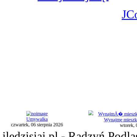
JC
Umywalka
Wynajmę mieszkan
czwartek, 06 sierpnia 2026
wtorek, 
iledzisiaj.pl - Radzyń Podl