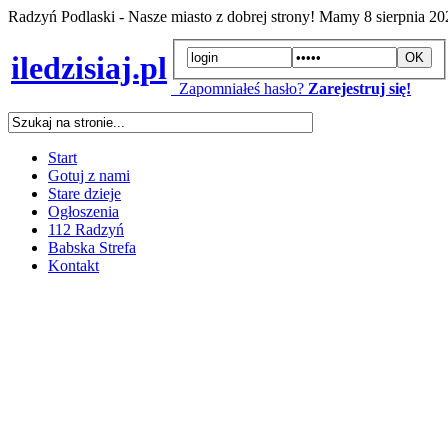
Radzyń Podlaski - Nasze miasto z dobrej strony! Mamy
8 sierpnia 2
iledzisiaj.pl
Zapomniałeś hasło?
Zarejestruj się!
Start
Gotuj z nami
Stare dzieje
Ogłoszenia
112 Radzyń
Babska Strefa
Kontakt