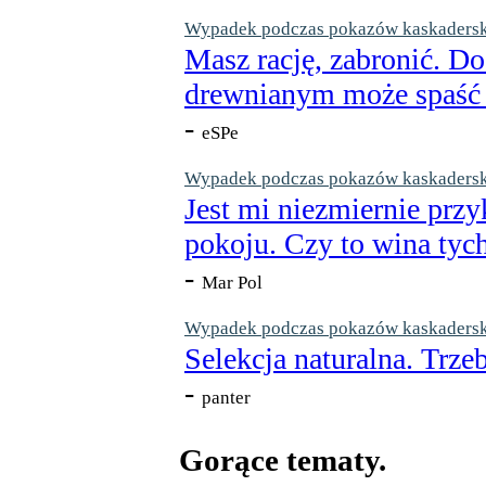
Wypadek podczas pokazów kaskaderskic
Masz rację, zabronić. Do
drewnianym może spaść n
-
eSPe
Wypadek podczas pokazów kaskaderskic
Jest mi niezmiernie przy
pokoju. Czy to wina tych
-
Mar Pol
Wypadek podczas pokazów kaskaderskic
Selekcja naturalna. Trzeb
-
panter
Gorące tematy.