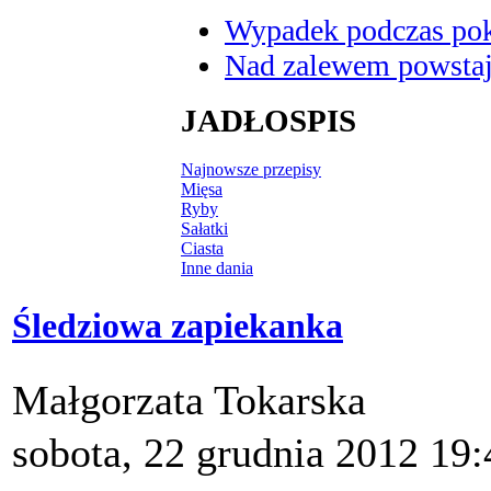
Wypadek podczas poka
Nad zalewem powstaje
JADŁOSPIS
Najnowsze przepisy
Mięsa
Ryby
Sałatki
Ciasta
Inne dania
Śledziowa zapiekanka
Małgorzata Tokarska
sobota, 22 grudnia 2012 19: