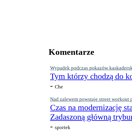
Komentarze
Wypadek podczas pokazów kaskaderskic
Tym którzy chodzą do ko
-
Che
Nad zalewem powstaje street workout 
Czas na modernizację st
Zadaszoną główną trybun
-
sportek