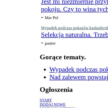
Jest mi niezmiernie przy
pokoju. Czy to wina tych
-
Mar Pol
Wypadek podczas pokazów kaskaderskic
Selekcja naturalna. Trzeb
-
panter
Gorące tematy.
Wypadek podczas poka
Nad zalewem powstaje
Ogłoszenia
START
DODAJ NOWE