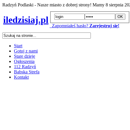
Radzyń Podlaski - Nasze miasto z dobrej strony! Mamy
8 sierpnia 2
iledzisiaj.pl
Zapomniałeś hasło?
Zarejestruj się!
Start
Gotuj z nami
Stare dzieje
Ogłoszenia
112 Radzyń
Babska Strefa
Kontakt