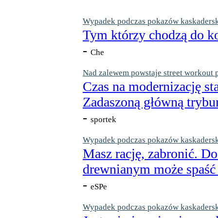
Wypadek podczas pokazów kaskaderskic
Tym którzy chodzą do ko
-
Che
Nad zalewem powstaje street workout 
Czas na modernizację st
Zadaszoną główną trybun
-
sportek
Wypadek podczas pokazów kaskaderskic
Masz rację, zabronić. Do
drewnianym może spaść n
-
eSPe
Wypadek podczas pokazów kaskaderskic