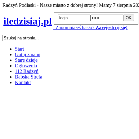
Radzyń Podlaski - Nasze miasto z dobrej strony! Mamy
7 sierpnia 2
iledzisiaj.pl
Zapomniałeś hasło?
Zarejestruj się!
Start
Gotuj z nami
Stare dzieje
Ogłoszenia
112 Radzyń
Babska Strefa
Kontakt