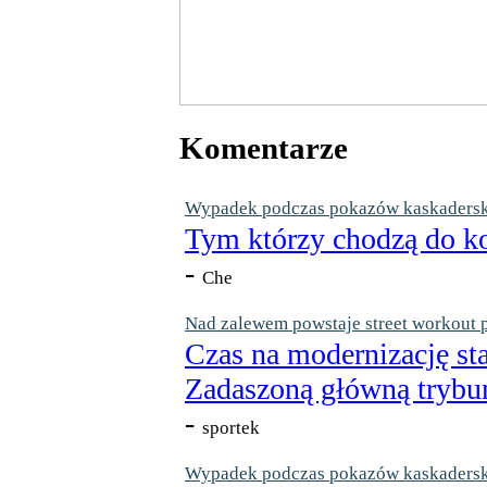
Komentarze
Wypadek podczas pokazów kaskaderskic
Tym którzy chodzą do ko
-
Che
Nad zalewem powstaje street workout 
Czas na modernizację st
Zadaszoną główną trybun
-
sportek
Wypadek podczas pokazów kaskaderskic