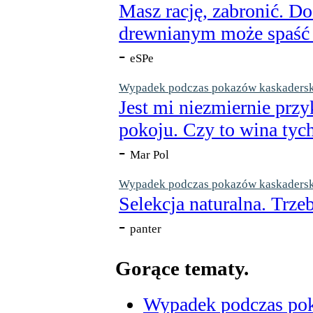
Masz rację, zabronić. Do
drewnianym może spaść n
-
eSPe
Wypadek podczas pokazów kaskaderskic
Jest mi niezmiernie przy
pokoju. Czy to wina tych
-
Mar Pol
Wypadek podczas pokazów kaskaderskic
Selekcja naturalna. Trzeb
-
panter
Gorące tematy.
Wypadek podczas poka