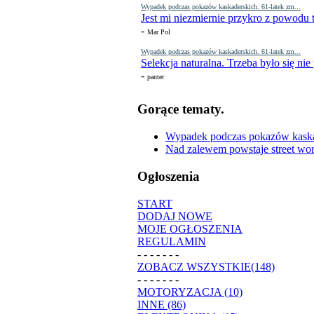
Wypadek podczas pokazów kaskaderskich. 61-latek zm...
Jest mi niezmiernie przykro z powodu t
-
Mar Pol
Wypadek podczas pokazów kaskaderskich. 61-latek zm...
Selekcja naturalna. Trzeba było się nie
-
panter
Gorące tematy.
Wypadek podczas pokazów kaskade
Nad zalewem powstaje street wor
Ogłoszenia
START
DODAJ NOWE
MOJE OGŁOSZENIA
REGULAMIN
- - - - - - -
ZOBACZ WSZYSTKIE(148)
- - - - - - -
MOTORYZACJA (10)
INNE (86)