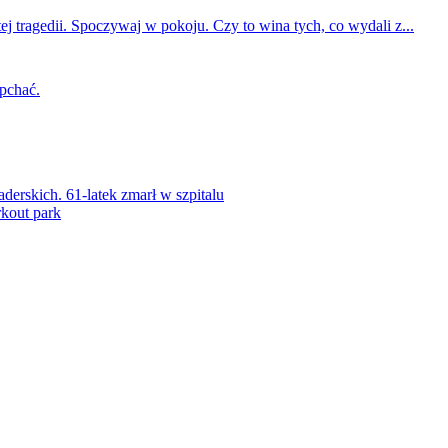
ej tragedii. Spoczywaj w pokoju. Czy to wina tych, co wydali z...
 pchać.
rskich. 61-latek zmarł w szpitalu
kout park