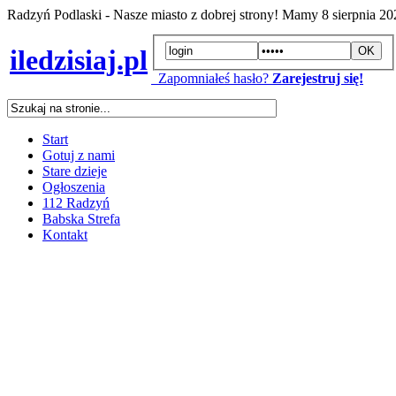
Radzyń Podlaski - Nasze miasto z dobrej strony! Mamy
8 sierpnia 2
iledzisiaj.pl
Zapomniałeś hasło?
Zarejestruj się!
Start
Gotuj z nami
Stare dzieje
Ogłoszenia
112 Radzyń
Babska Strefa
Kontakt