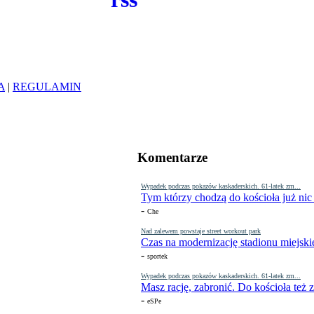
A
|
REGULAMIN
Komentarze
Wypadek podczas pokazów kaskaderskich. 61-latek zm...
Tym którzy chodzą do kościoła już nic
-
Che
Nad zalewem powstaje street workout park
Czas na modernizację stadionu miejski
-
sportek
Wypadek podczas pokazów kaskaderskich. 61-latek zm...
Masz rację, zabronić. Do kościoła też
-
eSPe