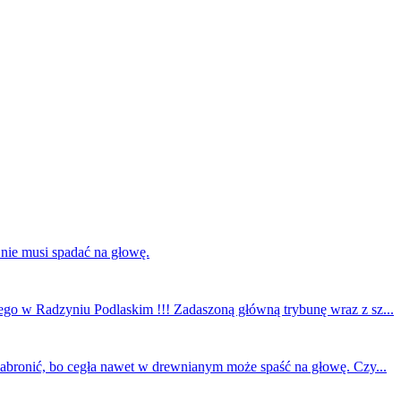
 nie musi spadać na głowę.
ego w Radzyniu Podlaskim !!! Zadaszoną główną trybunę wraz z sz...
 zabronić, bo cegła nawet w drewnianym może spaść na głowę. Czy...