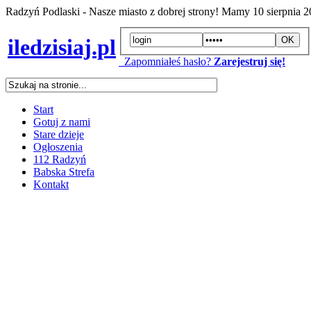
Radzyń Podlaski - Nasze miasto z dobrej strony! Mamy
10 sierpnia 
iledzisiaj.pl
Zapomniałeś hasło?
Zarejestruj się!
Start
Gotuj z nami
Stare dzieje
Ogłoszenia
112 Radzyń
Babska Strefa
Kontakt