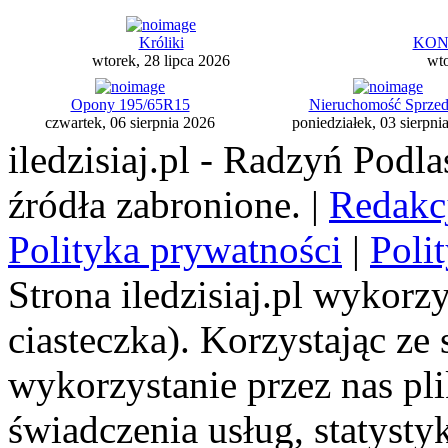
Króliki
KONT
wtorek, 28 lipca 2026
wto
Opony 195/65R15
Nieruchomość Sprze
czwartek, 06 sierpnia 2026
poniedziałek, 03 sierpni
iledzisiaj.pl - Radzyń Podl
źródła zabronione. |
Redakc
Polityka prywatności
|
Poli
Strona iledzisiaj.pl wykorzy
ciasteczka). Korzystając ze
wykorzystanie przez nas pl
świadczenia usług, statyst