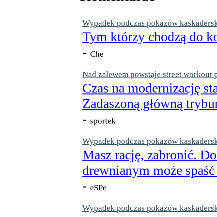
Wypadek podczas pokazów kaskaderskic
Tym którzy chodzą do ko
-
Che
Nad zalewem powstaje street workout 
Czas na modernizację st
Zadaszoną główną trybun
-
sportek
Wypadek podczas pokazów kaskaderskic
Masz rację, zabronić. Do
drewnianym może spaść n
-
eSPe
Wypadek podczas pokazów kaskaderskic