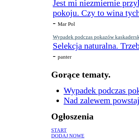
Jest mi niezmiernie przy
pokoju. Czy to wina tych
-
Mar Pol
Wypadek podczas pokazów kaskaderskic
Selekcja naturalna. Trzeb
-
panter
Gorące tematy.
Wypadek podczas poka
Nad zalewem powstaje
Ogłoszenia
START
DODAJ NOWE