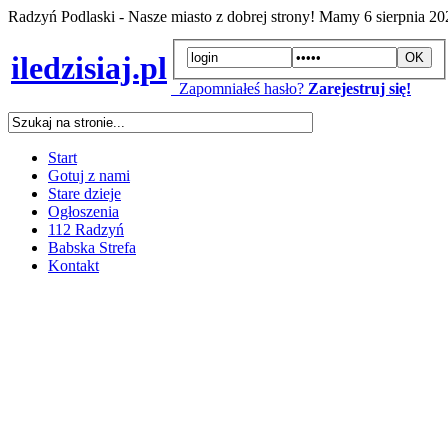
Radzyń Podlaski - Nasze miasto z dobrej strony! Mamy
6 sierpnia 2
iledzisiaj.pl
Zapomniałeś hasło?
Zarejestruj się!
Start
Gotuj z nami
Stare dzieje
Ogłoszenia
112 Radzyń
Babska Strefa
Kontakt