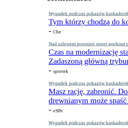
Wypadek podczas pokazów kaskaderskic
Tym którzy chodzą do ko
-
Che
Nad zalewem powstaje street workout 
Czas na modernizację st
Zadaszoną główną trybun
-
sportek
Wypadek podczas pokazów kaskaderskic
Masz rację, zabronić. Do
drewnianym może spaść n
-
eSPe
Wypadek podczas pokazów kaskaderskic