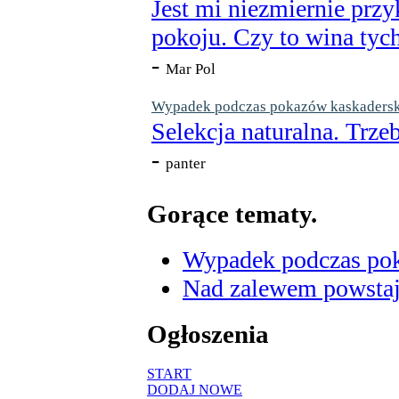
Jest mi niezmiernie przy
pokoju. Czy to wina tych
-
Mar Pol
Wypadek podczas pokazów kaskaderskic
Selekcja naturalna. Trzeb
-
panter
Gorące tematy.
Wypadek podczas poka
Nad zalewem powstaje
Ogłoszenia
START
DODAJ NOWE