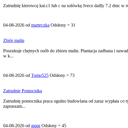
Zatrudnię kierowcę kat.c1 lub c na solówkę Iveco dailly 7.2 dmc w
04-08-2026 od
marteczka
Odsłony = 31
Zbiór malin
Poszukuje chętnych osób do zbioru malin. Plantacja zadbana i nawadn
w k...
04-08-2026 od
Tomo525
Odsłony = 73
Zatrudnię Pomocnika
Zatrudnię pomocnika praca ogulno budowlana od zaraz wypłata co t
zapraszam...
04-08-2026 od
gggg
Odsłony = 45