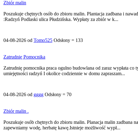
Zbiór malin
Poszukuje chętnych osób do zbioru malin. Plantacja zadbana i nawad
:Radzyń Podlaski ulica Płudzińska. Wypłaty za zbiór w k...
04-08-2026 od
Tomo525
Odsłony = 133
Zatrudnię Pomocnika
Zatrudnię pomocnika praca ogulno budowlana od zaraz wypłata co 
umiejętności radzyń I okolice codziennie w domu zapraszam...
04-08-2026 od
gggg
Odsłony = 70
Zbiór malin .
Poszukuje osób chętnych do zbioru malin. Planacja malin zadbana n
zapewniamy wodę, herbatę kawę.Istnieje możliwość wypł...