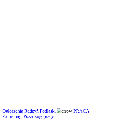
Ogłoszenia Radzyń Podlaski
PRACA
Zatrudnię
|
Poszukuję pracy