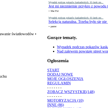
Wypadek podczas pokazów kaskaderskich. 61-latek zm...
Jest mi niezmiernie przykro z powodu t
-
Mar Pol
Wypadek podczas pokazów kaskaderskich. 61-latek zm...
Selekcja naturalna. Trzeba było się nie
-
panter
Spawanie światłowodów •
Gorące tematy.
Wypadek podczas pokazów kaskade
Nad zalewem powstaje street wor
Ogłoszenia
START
DODAJ NOWE
ruchu
MOJE OGŁOSZENIA
REGULAMIN
- - - - - - -
ZOBACZ WSZYSTKIE(148)
- - - - - - -
MOTORYZACJA (10)
INNE (86)