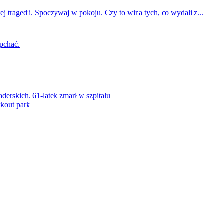
ej tragedii. Spoczywaj w pokoju. Czy to wina tych, co wydali z...
 pchać.
rskich. 61-latek zmarł w szpitalu
kout park