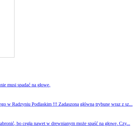
 nie musi spadać na głowę.
ego w Radzyniu Podlaskim !!! Zadaszoną główną trybunę wraz z sz...
 zabronić, bo cegła nawet w drewnianym może spaść na głowę. Czy...