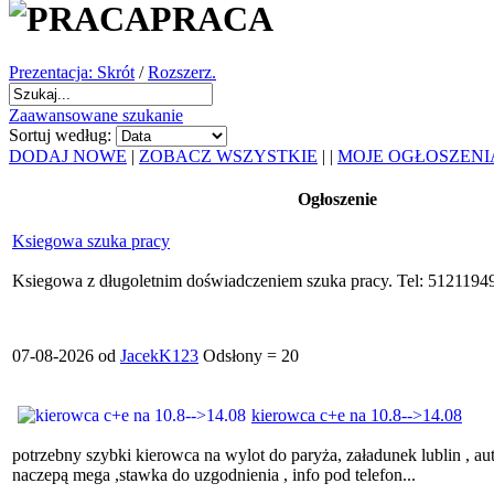
PRACA
Prezentacja: Skrót
/
Rozszerz.
Zaawansowane szukanie
Sortuj według:
DODAJ NOWE
|
ZOBACZ WSZYSTKIE
|
|
MOJE OGŁOSZENI
Ogłoszenie
Ksiegowa szuka pracy
Ksiegowa z długoletnim doświadczeniem szuka pracy. Tel: 51211949
07-08-2026 od
JacekK123
Odsłony = 20
kierowca c+e na 10.8-->14.08
potrzebny szybki kierowca na wylot do paryża, załadunek lublin , au
naczepą mega ,stawka do uzgodnienia , info pod telefon...