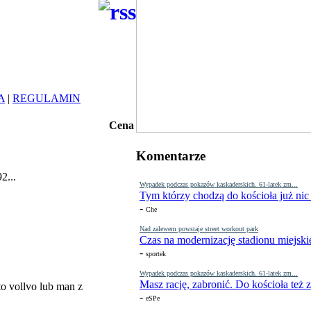
A
|
REGULAMIN
Cena
Komentarze
2...
Wypadek podczas pokazów kaskaderskich. 61-latek zm...
Tym którzy chodzą do kościoła już nic
-
Che
Nad zalewem powstaje street workout park
Czas na modernizację stadionu miejski
-
sportek
Wypadek podczas pokazów kaskaderskich. 61-latek zm...
Masz rację, zabronić. Do kościoła też
to vollvo lub man z
-
eSPe