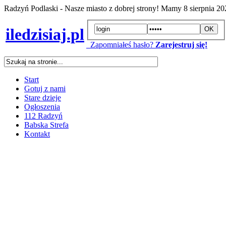
Radzyń Podlaski - Nasze miasto z dobrej strony! Mamy
8 sierpnia 2
iledzisiaj.pl
Zapomniałeś hasło?
Zarejestruj się!
Start
Gotuj z nami
Stare dzieje
Ogłoszenia
112 Radzyń
Babska Strefa
Kontakt