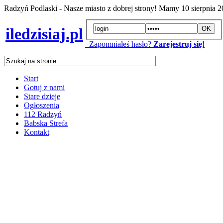
Radzyń Podlaski - Nasze miasto z dobrej strony! Mamy
10 sierpnia 
iledzisiaj.pl
Zapomniałeś hasło?
Zarejestruj się!
Start
Gotuj z nami
Stare dzieje
Ogłoszenia
112 Radzyń
Babska Strefa
Kontakt