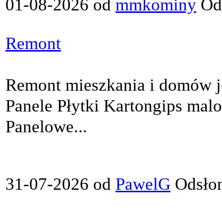
01-08-2026 od
mmkominy
Ods
Remont
Remont mieszkania i domów j
Panele Płytki Kartongips mal
Panelowe...
31-07-2026 od
PawelG
Odsłon