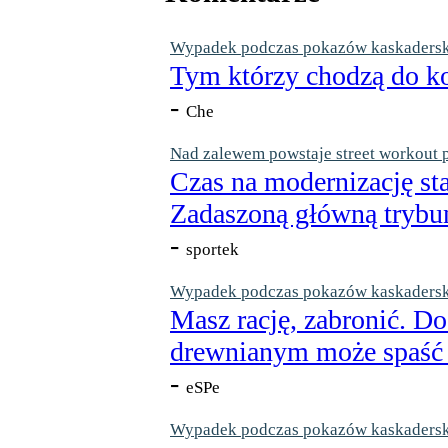
Wypadek podczas pokazów kaskaderskic
Tym którzy chodzą do ko
-
Che
Nad zalewem powstaje street workout 
Czas na modernizację st
Zadaszoną główną trybun
-
sportek
Wypadek podczas pokazów kaskaderskic
Masz rację, zabronić. Do
drewnianym może spaść n
-
eSPe
Wypadek podczas pokazów kaskaderskic