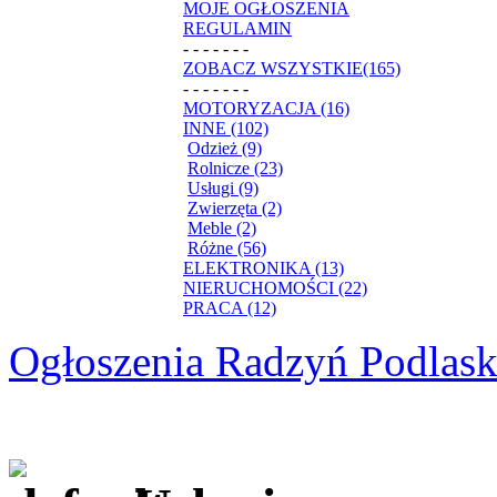
MOJE OGŁOSZENIA
REGULAMIN
- - - - - - -
ZOBACZ WSZYSTKIE(165)
- - - - - - -
MOTORYZACJA (16)
INNE (102)
Odzież (9)
Rolnicze (23)
Usługi (9)
Zwierzęta (2)
Meble (2)
Różne (56)
ELEKTRONIKA (13)
NIERUCHOMOŚCI (22)
PRACA (12)
Ogłoszenia Radzyń Podlask