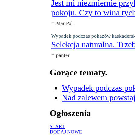
Jest mi niezmiernie przy
pokoju. Czy to wina tych
-
Mar Pol
Wypadek podczas pokazów kaskaderskic
Selekcja naturalna. Trzeb
-
panter
Gorące tematy.
Wypadek podczas poka
Nad zalewem powstaje
Ogłoszenia
START
DODAJ NOWE