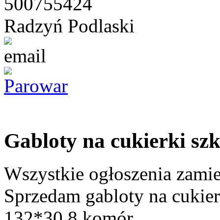
500755424
Radzyń Podlaski
Gabloty na cukierki szk
Wszystkie ogłoszenia zami
Sprzedam gabloty na cukierk
132*30 8 komór