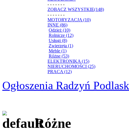
- - - - - - -
ZOBACZ WSZYSTKIE(148)
- - - - - - -
MOTORYZACJA (10)
INNE (86)
Odzież (10)
Rolnicze (12)
Usługi (8)
Zwierzęta (1)
Meble (1)
Różne (53)
ELEKTRONIKA (15)
NIERUCHOMOŚCI (25)
PRACA (12)
Ogłoszenia Radzyń Podlask
Różne