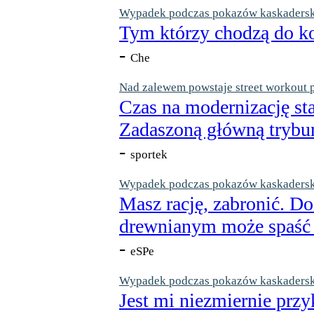
Wypadek podczas pokazów kaskaderskic
Tym którzy chodzą do ko
-
Che
Nad zalewem powstaje street workout 
Czas na modernizację st
Zadaszoną główną trybun
-
sportek
Wypadek podczas pokazów kaskaderskic
Masz rację, zabronić. Do
drewnianym może spaść n
-
eSPe
Wypadek podczas pokazów kaskaderskic
Jest mi niezmiernie przy