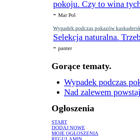
pokoju. Czy to wina tych
-
Mar Pol
Wypadek podczas pokazów kaskaderskic
Selekcja naturalna. Trzeb
-
panter
Gorące tematy.
Wypadek podczas poka
Nad zalewem powstaje
Ogłoszenia
START
DODAJ NOWE
MOJE OGŁOSZENIA
REGULAMIN