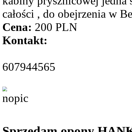
kabiny prysznicowej jedna s
całości , do obejrzenia w 
Cena:
200 PLN
Kontakt:
607944565
Sprzedam opony HANK