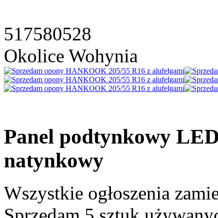
517580528
Okolice Wohynia
Panel podtynkowy LED,5 
natynkowy
Wszystkie ogłoszenia zami
Sprzedam 5 sztuk używany