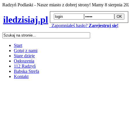
Radzyń Podlaski - Nasze miasto z dobrej strony! Mamy
8 sierpnia 2
iledzisiaj.pl
Zapomniałeś hasło?
Zarejestruj się!
Start
Gotuj z nami
Stare dzieje
Ogłoszenia
112 Radzyń
Babska Strefa
Kontakt