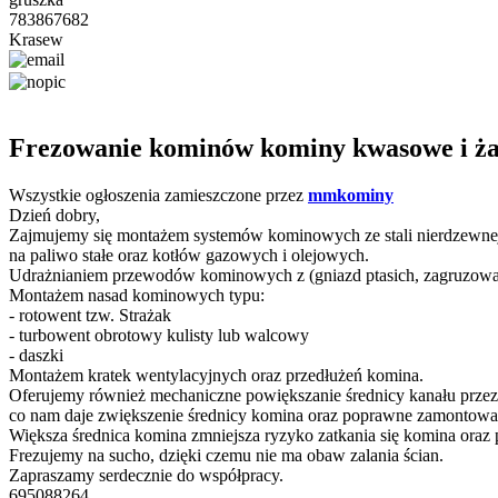
783867682
Krasew
Frezowanie kominów kominy kwasowe i ż
Wszystkie ogłoszenia zamieszczone przez
mmkominy
Dzień dobry,
Zajmujemy się montażem systemów kominowych ze stali nierdzewne
na paliwo stałe oraz kotłów gazowych i olejowych.
Udrażnianiem przewodów kominowych z (gniazd ptasich, zagruzowa
Montażem nasad kominowych typu:
- rotowent tzw. Strażak
- turbowent obrotowy kulisty lub walcowy
- daszki
Montażem kratek wentylacyjnych oraz przedłużeń komina.
Oferujemy również mechaniczne powiększanie średnicy kanału przez
co nam daje zwiększenie średnicy komina oraz poprawne zamontow
Większa średnica komina zmniejsza ryzyko zatkania się komina oraz
Frezujemy na sucho, dzięki czemu nie ma obaw zalania ścian.
Zapraszamy serdecznie do współpracy.
695088264