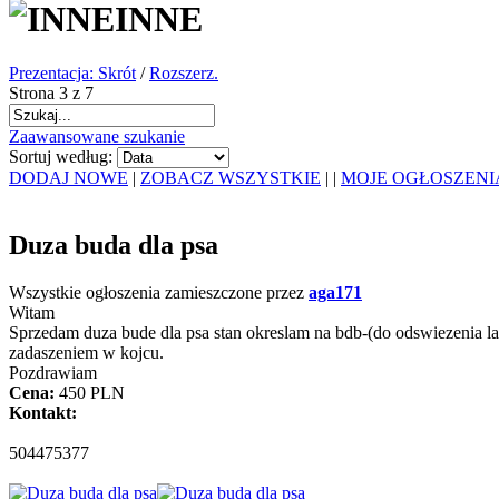
INNE
Prezentacja: Skrót
/
Rozszerz.
Strona 3 z 7
Zaawansowane szukanie
Sortuj według:
DODAJ NOWE
|
ZOBACZ WSZYSTKIE
|
|
MOJE OGŁOSZENI
Duza buda dla psa
Wszystkie ogłoszenia zamieszczone przez
aga171
Witam
Sprzedam duza bude dla psa stan okreslam na bdb-(do odswiezenia lak
zadaszeniem w kojcu.
Pozdrawiam
Cena:
450 PLN
Kontakt:
504475377