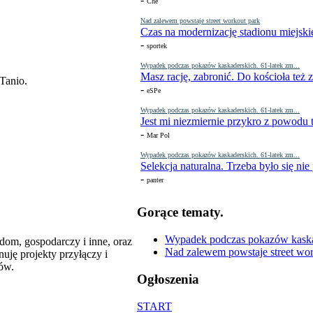
Che
Nad zalewem powstaje street workout park
Czas na modernizację stadionu miejski
-
sportek
Wypadek podczas pokazów kaskaderskich. 61-latek zm...
Masz rację, zabronić. Do kościoła też
Tanio.
-
eSPe
Wypadek podczas pokazów kaskaderskich. 61-latek zm...
Jest mi niezmiernie przykro z powodu t
-
Mar Pol
Wypadek podczas pokazów kaskaderskich. 61-latek zm...
Selekcja naturalna. Trzeba było się nie
-
panter
Gorące tematy.
Wypadek podczas pokazów kaskade
om, gospodarczy i inne, oraz
Nad zalewem powstaje street wor
ję projekty przyłączy i
ów.
Ogłoszenia
START