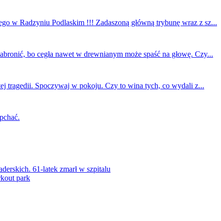
ego w Radzyniu Podlaskim !!! Zadaszoną główną trybunę wraz z sz...
 zabronić, bo cegła nawet w drewnianym może spaść na głowę. Czy...
ej tragedii. Spoczywaj w pokoju. Czy to wina tych, co wydali z...
 pchać.
rskich. 61-latek zmarł w szpitalu
kout park