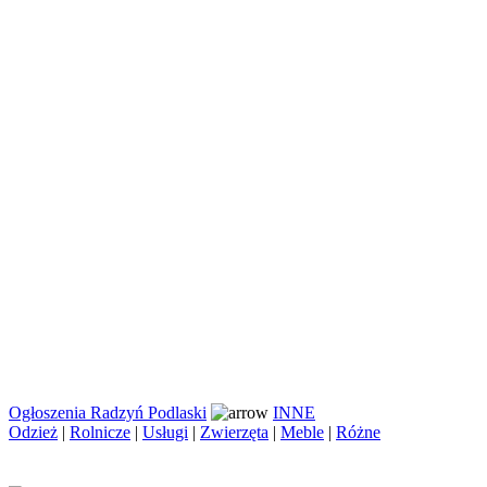
Ogłoszenia Radzyń Podlaski
INNE
Odzież
|
Rolnicze
|
Usługi
|
Zwierzęta
|
Meble
|
Różne