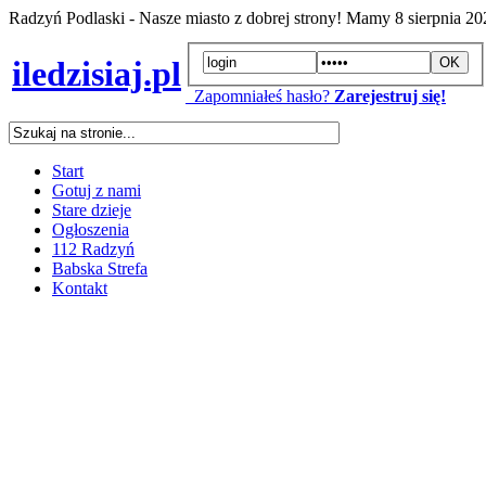
Radzyń Podlaski - Nasze miasto z dobrej strony! Mamy
8 sierpnia 2
iledzisiaj.pl
Zapomniałeś hasło?
Zarejestruj się!
Start
Gotuj z nami
Stare dzieje
Ogłoszenia
112 Radzyń
Babska Strefa
Kontakt