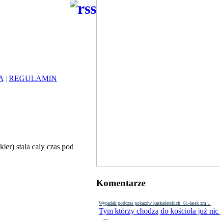
A
|
REGULAMIN
ier) stala caly czas pod
Komentarze
Wypadek podczas pokazów kaskaderskich. 61-latek zm...
Tym którzy chodzą do kościoła już nic
-