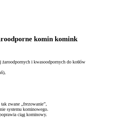
aroodporne komin komink
j żaroodpornych i kwasoodpornych do kotłów
ń),
 tak zwane „frezowanie”,
anie systemu kominowego.
 poprawia ciąg kominowy.