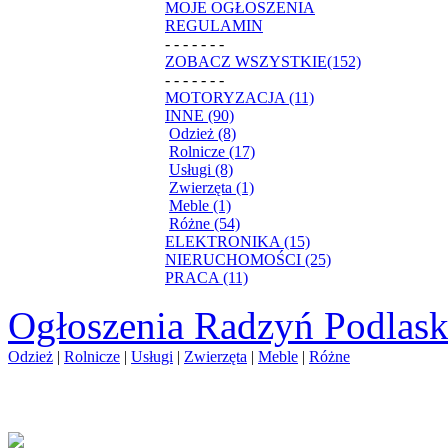
MOJE OGŁOSZENIA
REGULAMIN
- - - - - - -
ZOBACZ WSZYSTKIE(152)
- - - - - - -
MOTORYZACJA (11)
INNE (90)
Odzież (8)
Rolnicze (17)
Usługi (8)
Zwierzęta (1)
Meble (1)
Różne (54)
ELEKTRONIKA (15)
NIERUCHOMOŚCI (25)
PRACA (11)
Ogłoszenia Radzyń Podlask
Odzież
|
Rolnicze
|
Usługi
|
Zwierzęta
|
Meble
|
Różne