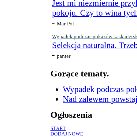
Jest mi niezmiernie przy
pokoju. Czy to wina tych
-
Mar Pol
Wypadek podczas pokazów kaskaderskic
Selekcja naturalna. Trzeb
-
panter
Gorące tematy.
Wypadek podczas poka
Nad zalewem powstaje
Ogłoszenia
START
DODAJ NOWE