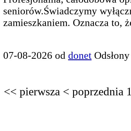
seniorów.Świadczymy wyłączn
zamieszkaniem. Oznacza to, że
07-08-2026 od
donet
Odsłony
<<
pierwsza
<
poprzednia