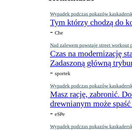
Wypadek podczas pokazów kaskaderskic
Tym którzy chodzą do ko
-
Che
Nad zalewem powstaje street workout 
Czas na modernizację st
Zadaszoną główną trybun
-
sportek
Wypadek podczas pokazów kaskaderskic
Masz rację, zabronić. Do
drewnianym może spaść n
-
eSPe
Wypadek podczas pokazów kaskaderskic