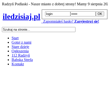
Radzyń Podlaski - Nasze miasto z dobrej strony! Mamy
9 sierpnia 2
iledzisiaj.pl
Zapomniałeś hasło?
Zarejestruj się!
Start
Gotuj z nami
Stare dzieje
Ogłoszenia
112 Radzyń
Babska Strefa
Kontakt