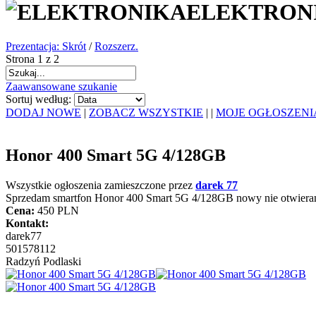
ELEKTRON
Prezentacja: Skrót
/
Rozszerz.
Strona 1 z 2
Zaawansowane szukanie
Sortuj według:
DODAJ NOWE
|
ZOBACZ WSZYSTKIE
|
|
MOJE OGŁOSZENI
Honor 400 Smart 5G 4/128GB
Wszystkie ogłoszenia zamieszczone przez
darek 77
Sprzedam smartfon Honor 400 Smart 5G 4/128GB nowy nie otwieran
Cena:
450 PLN
Kontakt:
darek77
501578112
Radzyń Podlaski