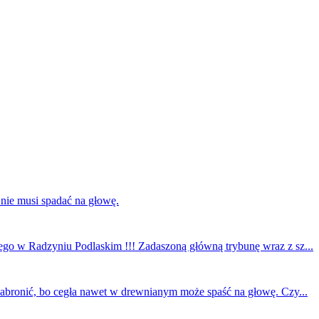
 nie musi spadać na głowę.
ego w Radzyniu Podlaskim !!! Zadaszoną główną trybunę wraz z sz...
 zabronić, bo cegła nawet w drewnianym może spaść na głowę. Czy...