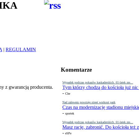
IKA
A
|
REGULAMIN
Komentarze
Wypadek podczas pokazów kaskaderskich. 61-latek zm...
y z gwarancją producenta.
Tym którzy chodzą do kościoła już nic
-
Che
Nad zalewem powstaje street workout park
Czas na modernizację stadionu miejski
-
sportek
Wypadek podczas pokazów kaskaderskich. 61-latek zm...
Masz rację, zabronić. Do kościoła też
-
eSPe