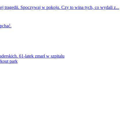
ej tragedii. Spoczywaj w pokoju. Czy to wina tych, co wydali z...
 pchać.
rskich. 61-latek zmarł w szpitalu
kout park