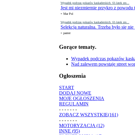
Wypadek podczas pokazów kaskaderskich. 61-latek zm...
Jest mi niezmiernie przykro z powodu t
-
Mar Pol
Wypadek podczas pokazów kaskaderskich. 61-latek zm...
Selekcja naturalna. Trzeba było się nie
-
panter
Gorące tematy.
Wypadek podczas pokazów kaskade
Nad zalewem powstaje street wor
Ogłoszenia
START
DODAJ NOWE
MOJE OGŁOSZENIA
REGULAMIN
- - - - - - -
ZOBACZ WSZYSTKIE(161)
- - - - - - -
MOTORYZACJA (12)
INNE (95)