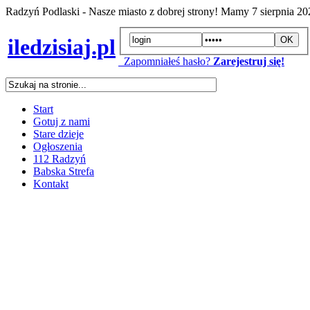
Radzyń Podlaski - Nasze miasto z dobrej strony! Mamy
7 sierpnia 2
iledzisiaj.pl
Zapomniałeś hasło?
Zarejestruj się!
Start
Gotuj z nami
Stare dzieje
Ogłoszenia
112 Radzyń
Babska Strefa
Kontakt