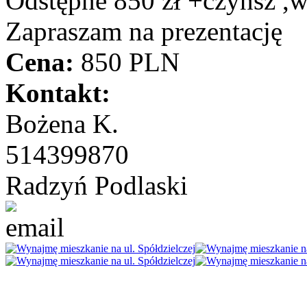
Odstępne 850 zł +czynsz ,w
Zapraszam na prezentację
Cena:
850 PLN
Kontakt:
Bożena K.
514399870
Radzyń Podlaski