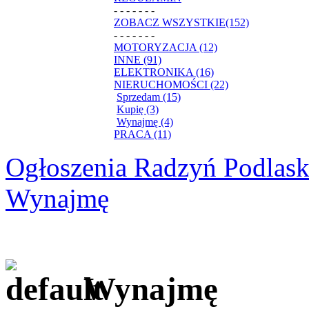
- - - - - - -
ZOBACZ WSZYSTKIE(152)
- - - - - - -
MOTORYZACJA (12)
INNE (91)
ELEKTRONIKA (16)
NIERUCHOMOŚCI (22)
Sprzedam (15)
Kupię (3)
Wynajmę (4)
PRACA (11)
Ogłoszenia Radzyń Podlask
Wynajmę
Wynajmę