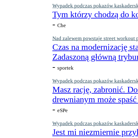
Wypadek podczas pokazów kaskaderskic
Tym którzy chodzą do ko
-
Che
Nad zalewem powstaje street workout 
Czas na modernizację st
Zadaszoną główną trybun
-
sportek
Wypadek podczas pokazów kaskaderskic
Masz rację, zabronić. Do
drewnianym może spaść n
-
eSPe
Wypadek podczas pokazów kaskaderskic
Jest mi niezmiernie przy