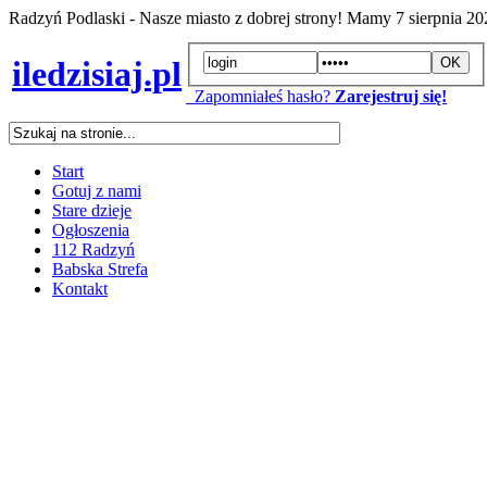
Radzyń Podlaski - Nasze miasto z dobrej strony! Mamy
7 sierpnia 2
iledzisiaj.pl
Zapomniałeś hasło?
Zarejestruj się!
Start
Gotuj z nami
Stare dzieje
Ogłoszenia
112 Radzyń
Babska Strefa
Kontakt