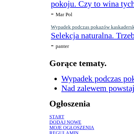
pokoju. Czy to wina tych
-
Mar Pol
Wypadek podczas pokazów kaskaderskic
Selekcja naturalna. Trzeb
-
panter
Gorące tematy.
Wypadek podczas poka
Nad zalewem powstaje
Ogłoszenia
START
DODAJ NOWE
MOJE OGŁOSZENIA
REGULAMIN