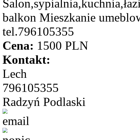
Salon,sypialnia,kuchnia,łaz
balkon Mieszkanie umeblo
tel.796105355
Cena:
1500 PLN
Kontakt:
Lech
796105355
Radzyń Podlaski