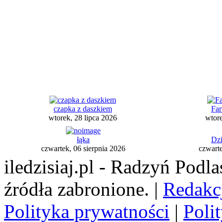
czapka z daszkiem
Far
wtorek, 28 lipca 2026
wtore
łąka
Dzi
czwartek, 06 sierpnia 2026
czwarte
iledzisiaj.pl - Radzyń Podl
źródła zabronione. |
Redakc
Polityka prywatności
|
Poli