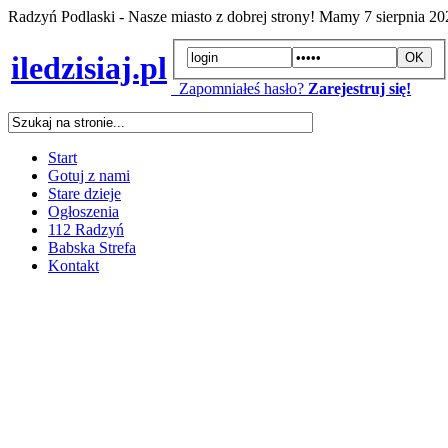
Radzyń Podlaski - Nasze miasto z dobrej strony! Mamy
7 sierpnia 2
iledzisiaj.pl
Zapomniałeś hasło?
Zarejestruj się!
Start
Gotuj z nami
Stare dzieje
Ogłoszenia
112 Radzyń
Babska Strefa
Kontakt