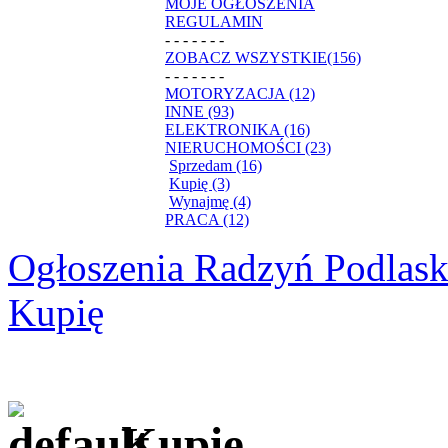
MOJE OGŁOSZENIA
REGULAMIN
- - - - - - -
ZOBACZ WSZYSTKIE(156)
- - - - - - -
MOTORYZACJA (12)
INNE (93)
ELEKTRONIKA (16)
NIERUCHOMOŚCI (23)
Sprzedam (16)
Kupię (3)
Wynajmę (4)
PRACA (12)
Ogłoszenia Radzyń Podlask
Kupię
Kupię