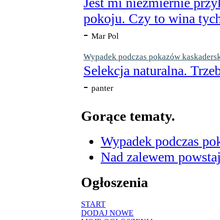
Jest mi niezmiernie przy
pokoju. Czy to wina tych
-
Mar Pol
Wypadek podczas pokazów kaskaderskic
Selekcja naturalna. Trzeb
-
panter
Gorące tematy.
Wypadek podczas poka
Nad zalewem powstaje
Ogłoszenia
START
DODAJ NOWE