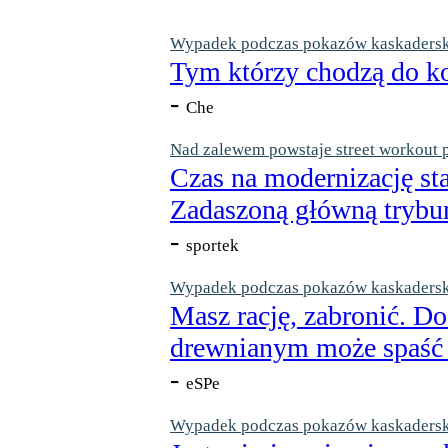
Wypadek podczas pokazów kaskaderskic
Tym którzy chodzą do ko
-
Che
Nad zalewem powstaje street workout 
Czas na modernizację st
Zadaszoną główną trybun
-
sportek
Wypadek podczas pokazów kaskaderskic
Masz rację, zabronić. Do
drewnianym może spaść n
-
eSPe
Wypadek podczas pokazów kaskaderskic