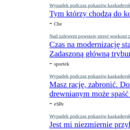
Wypadek podczas pokazów kaskaderskic
Tym którzy chodzą do ko
-
Che
Nad zalewem powstaje street workout 
Czas na modernizację st
Zadaszoną główną trybun
-
sportek
Wypadek podczas pokazów kaskaderskic
Masz rację, zabronić. Do
drewnianym może spaść n
-
eSPe
Wypadek podczas pokazów kaskaderskic
Jest mi niezmiernie przy