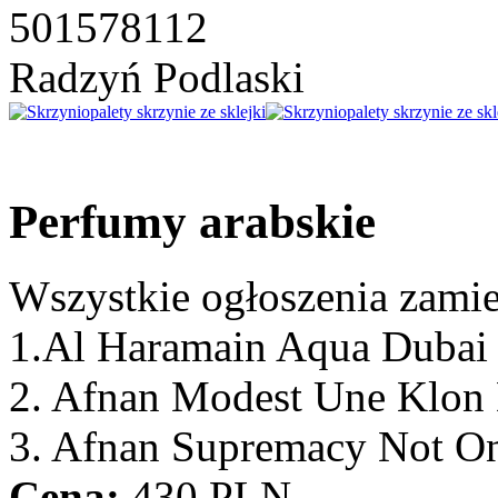
501578112
Radzyń Podlaski
Perfumy arabskie
Wszystkie ogłoszenia zami
1.Al Haramain Aqua Dubai 
2. Afnan Modest Une Klon
3. Afnan Supremacy Not On
Cena:
430 PLN