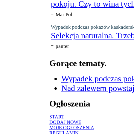
pokoju. Czy to wina tych
-
Mar Pol
Wypadek podczas pokazów kaskaderskic
Selekcja naturalna. Trzeb
-
panter
Gorące tematy.
Wypadek podczas poka
Nad zalewem powstaje
Ogłoszenia
START
DODAJ NOWE
MOJE OGŁOSZENIA
REGULAMIN