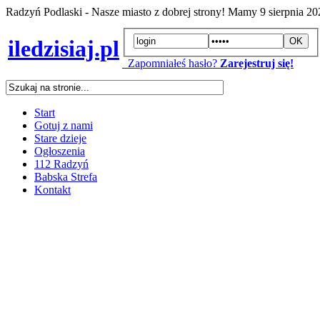
Radzyń Podlaski - Nasze miasto z dobrej strony! Mamy
9 sierpnia 2
iledzisiaj.pl
Zapomniałeś hasło?
Zarejestruj się!
Start
Gotuj z nami
Stare dzieje
Ogłoszenia
112 Radzyń
Babska Strefa
Kontakt