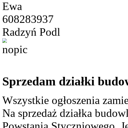
Ewa
608283937
Radzyń Podl
Sprzedam działki budo
Wszystkie ogłoszenia zami
Na sprzedaż działka budow
Powstania Styczniowego .Jes