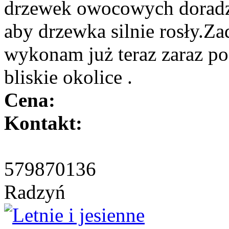
drzewek owocowych doradza
aby drzewka silnie rosły.Z
wykonam już teraz zaraz p
bliskie okolice .
Cena:
Kontakt:
579870136
Radzyń