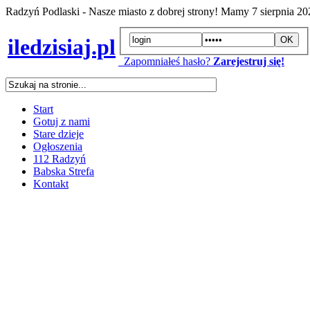
Radzyń Podlaski - Nasze miasto z dobrej strony! Mamy
7 sierpnia 2
iledzisiaj.pl
Zapomniałeś hasło?
Zarejestruj się!
Start
Gotuj z nami
Stare dzieje
Ogłoszenia
112 Radzyń
Babska Strefa
Kontakt