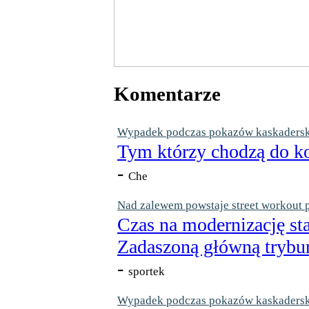
Komentarze
Wypadek podczas pokazów kaskaderskic
Tym którzy chodzą do ko
-
Che
Nad zalewem powstaje street workout 
Czas na modernizację st
Zadaszoną główną trybun
-
sportek
Wypadek podczas pokazów kaskaderskic