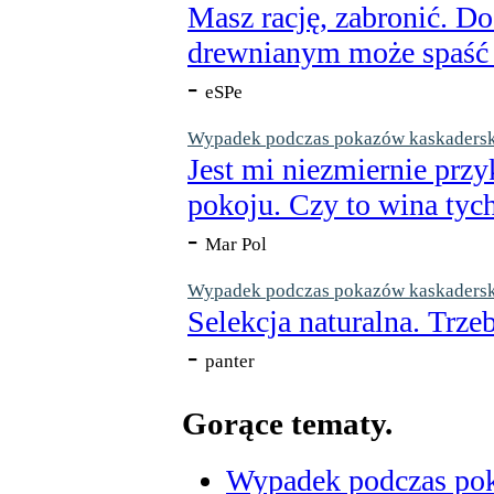
Masz rację, zabronić. Do
drewnianym może spaść n
-
eSPe
Wypadek podczas pokazów kaskaderskic
Jest mi niezmiernie przy
pokoju. Czy to wina tych
-
Mar Pol
Wypadek podczas pokazów kaskaderskic
Selekcja naturalna. Trzeb
-
panter
Gorące tematy.
Wypadek podczas poka