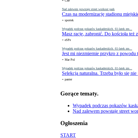
Che
Nad zalewem powstaje street workout park
Czas na modernizację stadionu miejski
-
sportek
Wypadek podczas pokazów kaskaderskich. 61-latek zm...
Masz rację, zabronić. Do kościoła też
-
eSPe
Wypadek podczas pokazów kaskaderskich. 61-latek zm...
Jest mi niezmiernie przykro z powodu t
-
Mar Pol
Wypadek podczas pokazów kaskaderskich. 61-latek zm...
Selekcja naturalna. Trzeba było się nie
-
panter
Gorące tematy.
Wypadek podczas pokazów kaskade
Nad zalewem powstaje street wor
Ogłoszenia
START