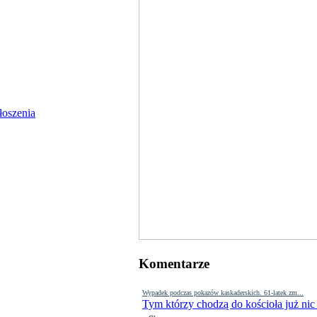
Komentarze
Wypadek podczas pokazów kaskaderskich. 61-latek zm...
Tym którzy chodzą do kościoła już nic
-