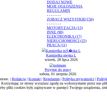
DODAJ NOWE
MOJE OGŁOSZENIA
REGULAMIN
- - - - - - -
ZOBACZ WSZYSTKIE(156)
- - - - - - -
MOTORYZACJA (13)
INNE (90)
ELEKTRONIKA (17)
NIERUCHOMOŚCI (25)
PRACA (11)
Kamizelka męska L
wtorek, 28 lipca 2026
Przyjmę do pracy
sobota, 01 sierpnia 2026
nione. |
Redakcja
|
Kontakt
|
Regulamin
|
Polityka prywatności
|
Polity
a). Korzystając ze strony wyrażasz zgodę na wykorzystanie przez nas pl
żeby pliki cookies były zapisywane w pamięci Twojego urządzenia, zm