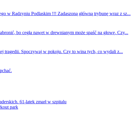
ego w Radzyniu Podlaskim !!! Zadaszoną główną trybunę wraz z sz...
 zabronić, bo cegła nawet w drewnianym może spaść na głowę. Czy...
ej tragedii. Spoczywaj w pokoju. Czy to wina tych, co wydali z...
 pchać.
rskich. 61-latek zmarł w szpitalu
kout park