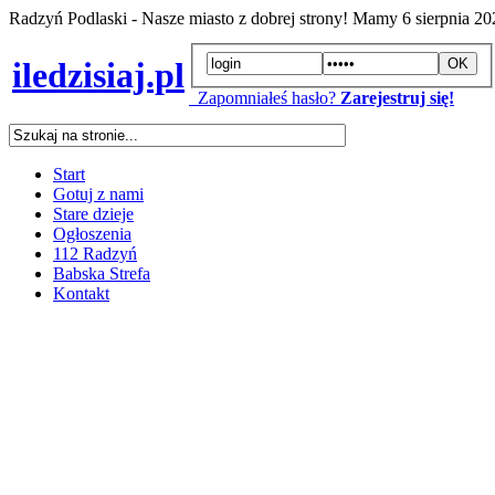
Radzyń Podlaski - Nasze miasto z dobrej strony! Mamy
6 sierpnia 2
iledzisiaj.pl
Zapomniałeś hasło?
Zarejestruj się!
Start
Gotuj z nami
Stare dzieje
Ogłoszenia
112 Radzyń
Babska Strefa
Kontakt