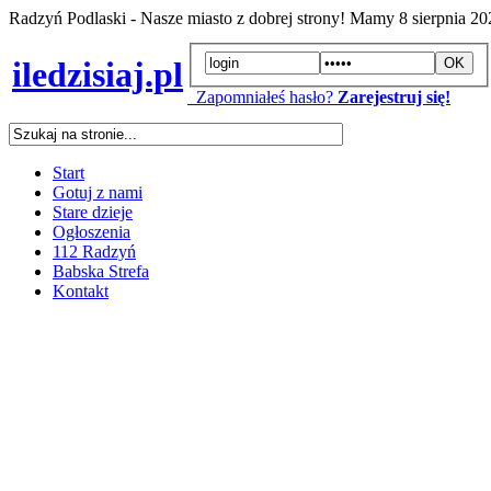
Radzyń Podlaski - Nasze miasto z dobrej strony! Mamy
8 sierpnia 2
iledzisiaj.pl
Zapomniałeś hasło?
Zarejestruj się!
Start
Gotuj z nami
Stare dzieje
Ogłoszenia
112 Radzyń
Babska Strefa
Kontakt