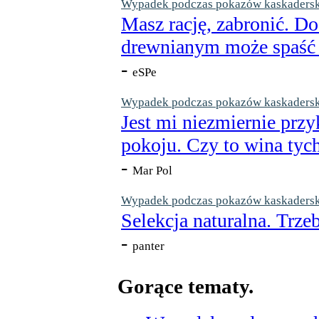
Wypadek podczas pokazów kaskaderskic
Masz rację, zabronić. Do
drewnianym może spaść n
-
eSPe
Wypadek podczas pokazów kaskaderskic
Jest mi niezmiernie przy
pokoju. Czy to wina tych
-
Mar Pol
Wypadek podczas pokazów kaskaderskic
Selekcja naturalna. Trzeb
-
panter
Gorące tematy.