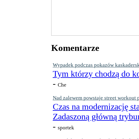
Komentarze
Wypadek podczas pokazów kaskaderskic
Tym którzy chodzą do ko
-
Che
Nad zalewem powstaje street workout 
Czas na modernizację st
Zadaszoną główną trybun
-
sportek