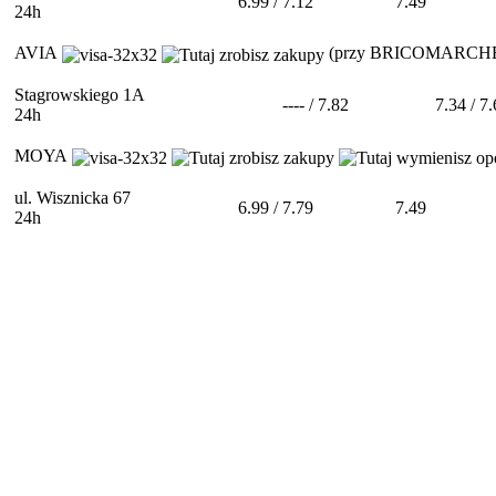
6.99 / 7.12
7.49
24h
AVIA
(przy BRICOMARCH
Stagrowskiego 1A
---- / 7.82
7.34 / 7
24h
MOYA
ul. Wisznicka 67
6.99 / 7.79
7.49
24h