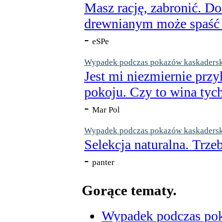
Masz rację, zabronić. Do
drewnianym może spaść n
-
eSPe
Wypadek podczas pokazów kaskaderskic
Jest mi niezmiernie przy
pokoju. Czy to wina tych
-
Mar Pol
Wypadek podczas pokazów kaskaderskic
Selekcja naturalna. Trzeb
-
panter
Gorące tematy.
Wypadek podczas poka