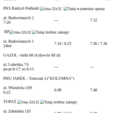
PKS Radzyń Podlaski
ul. Budowlanych 2
---
7.32
7-20
BP
ul. Budowlanych 1
7.19 / 8.25
7.36 / 7.36
24h4
GAZOL - butla 68 zł (dowóz 68 zł)
ul. Lubelska 7A
---
---
pn-pt 8-17; so 8-15
PHU JAREK - Tomczak J.("KOLUMNA")
ul. Wisznicka 109
6.98
7.48
6-22
TOPAZ
ul. Zabielska 110