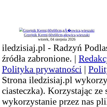
Grzejnik Kermi,60x60cm,głowica,wieszaki
wtorek, 04 sierpnia 2026
iledzisiaj.pl - Radzyń Podl
źródła zabronione. |
Redakc
Polityka prywatności
|
Poli
Strona iledzisiaj.pl wykorzy
ciasteczka). Korzystając ze
wykorzystanie przez nas pl