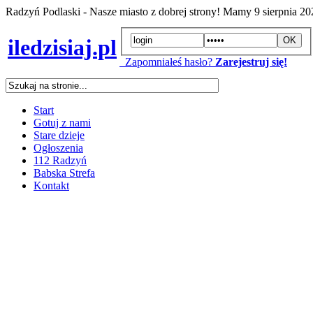
Radzyń Podlaski - Nasze miasto z dobrej strony! Mamy
9 sierpnia 2
iledzisiaj.pl
Zapomniałeś hasło?
Zarejestruj się!
Start
Gotuj z nami
Stare dzieje
Ogłoszenia
112 Radzyń
Babska Strefa
Kontakt