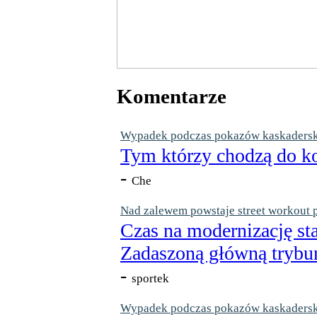
Komentarze
Wypadek podczas pokazów kaskaderskic
Tym którzy chodzą do ko
-
Che
Nad zalewem powstaje street workout 
Czas na modernizację st
Zadaszoną główną trybun
-
sportek
Wypadek podczas pokazów kaskaderskic