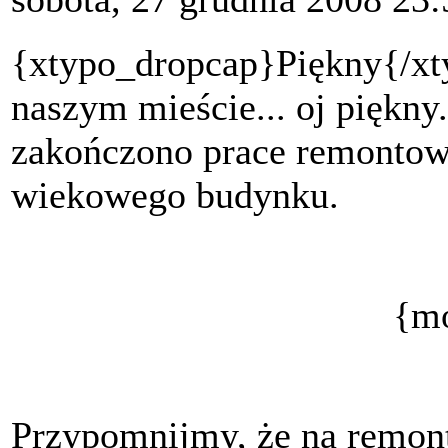
{xtypo_dropcap}Piękny{/x
naszym mieście... oj piękny.
zakończono prace remontowe
wiekowego budynku.
{mo
Przypomnijmy, że na remont