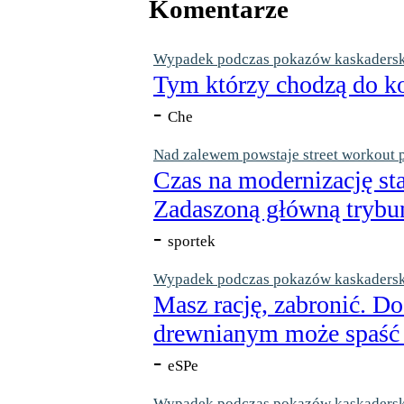
Komentarze
Wypadek podczas pokazów kaskaderskic
Tym którzy chodzą do ko
-
Che
Nad zalewem powstaje street workout 
Czas na modernizację st
Zadaszoną główną trybun
-
sportek
Wypadek podczas pokazów kaskaderskic
Masz rację, zabronić. Do
drewnianym może spaść n
-
eSPe
Wypadek podczas pokazów kaskaderskic