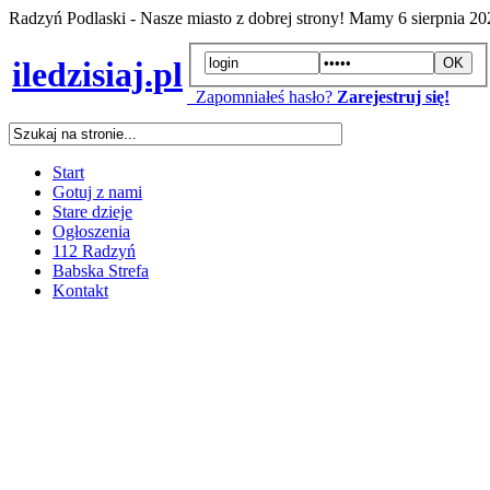
Radzyń Podlaski - Nasze miasto z dobrej strony! Mamy
6 sierpnia 2
iledzisiaj.pl
Zapomniałeś hasło?
Zarejestruj się!
Start
Gotuj z nami
Stare dzieje
Ogłoszenia
112 Radzyń
Babska Strefa
Kontakt