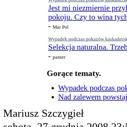
Jest mi niezmiernie przy
pokoju. Czy to wina tych
-
Mar Pol
Wypadek podczas pokazów kaskaderskic
Selekcja naturalna. Trzeb
-
panter
Gorące tematy.
Wypadek podczas poka
Nad zalewem powstaje
Mariusz Szczygieł
sobota, 27 grudnia 2008 23: